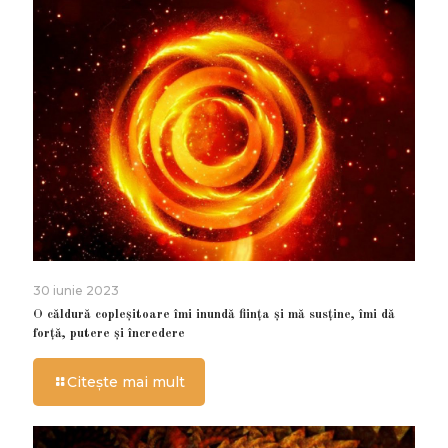
30 iunie 2023
O căldură copleșitoare îmi inundă ființa și mă susține, îmi dă
forță, putere și încredere
Citește mai mult