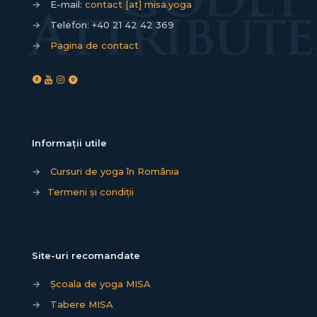
→
E-mail:
contact [at] misa.yoga
→
Telefon:
+40 21 42 42 369
→
Pagina de contact
Informații utile
→
Cursuri de yoga în România
→
Termeni și condiții
Site-uri recomandate
→
Școala de yoga MISA
→
Tabere MISA