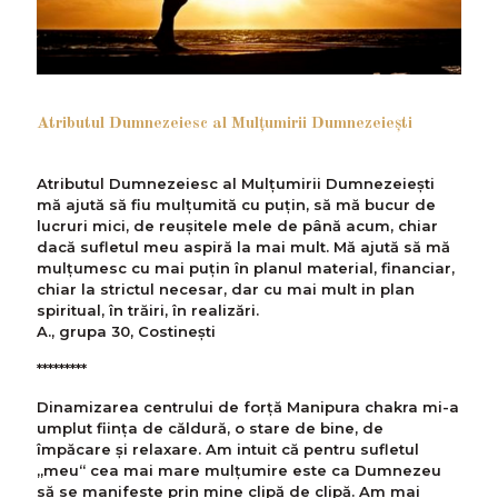
Atributul Dumnezeiesc al Mulţumirii Dumnezeieşti
Atributul Dumnezeiesc al Mulțumirii Dumnezeiești
mă ajută să fiu mulțumită cu puțin, să mă bucur de
lucruri mici, de reușitele mele de până acum, chiar
dacă sufletul meu aspiră la mai mult. Mă ajută să mă
mulțumesc cu mai puțin în planul material, financiar,
chiar la strictul necesar, dar cu mai mult in plan
spiritual, în trăiri, în realizări.
A., grupa 30, Costinești
*********
Dinamizarea centrului de forță Manipura chakra mi-a
umplut ființa de căldură, o stare de bine, de
împăcare și relaxare. Am intuit că pentru sufletul
„meu“ cea mai mare mulțumire este ca Dumnezeu
să se manifeste prin mine clipă de clipă. Am mai