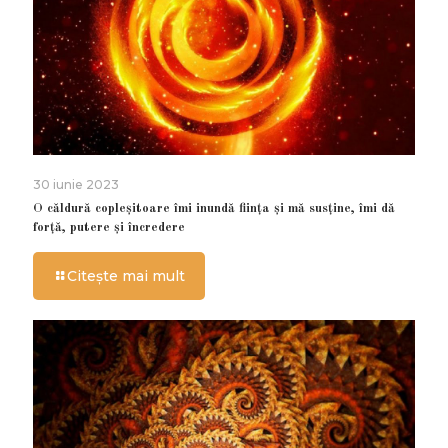
30 iunie 2023
O căldură copleșitoare îmi inundă ființa și mă susține, îmi dă
forță, putere și încredere
Citește mai mult