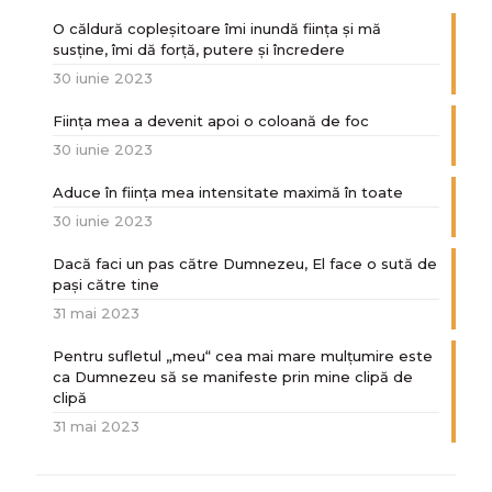
O căldură copleșitoare îmi inundă ființa și mă
susține, îmi dă forță, putere și încredere
30 iunie 2023
Ființa mea a devenit apoi o coloană de foc
30 iunie 2023
Aduce în ființa mea intensitate maximă în toate
30 iunie 2023
Dacă faci un pas către Dumnezeu, El face o sută de
paşi către tine
31 mai 2023
Pentru sufletul „meu“ cea mai mare mulțumire este
ca Dumnezeu să se manifeste prin mine clipă de
clipă
31 mai 2023