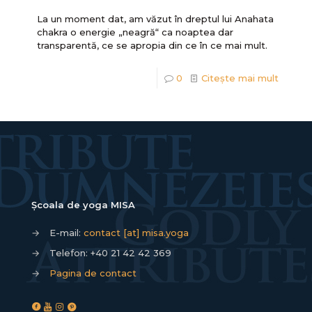
La un moment dat, am văzut în dreptul lui Anahata
chakra o energie „neagră“ ca noaptea dar
transparentă, ce se apropia din ce în ce mai mult.
0
Citește mai mult
Școala de yoga MISA
→
E-mail:
contact [at] misa.yoga
→
Telefon:
+40 21 42 42 369
→
Pagina de contact