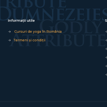
Informații utile
S
→
Cursuri de yoga în România
→
Termeni și condiții