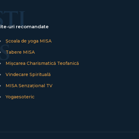
ite-uri recomandate
→
Școala de yoga MISA
→
Tabere MISA
→
Mișcarea Charismatică Teofanică
→
Vindecare Spirituală
→
MISA Senzațional TV
→
Yogaesoteric