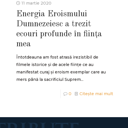
11 martie 2020
Energia Eroismului
Dumnezeiesc a trezit
ecouri profunde în ființa
mea
Întotdeauna am fost atrasă irezistibil de
filmele istorice și de acele ființe ce au
manifestat curaj și eroism exemplar care au
mers până la sacrificiul Suprem...
0
Citește mai mult