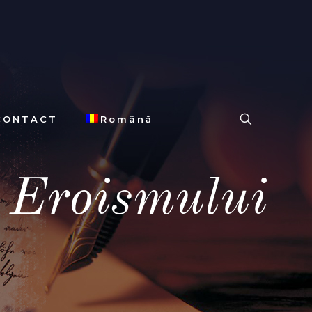
CONTACT
Română
l Eroismului