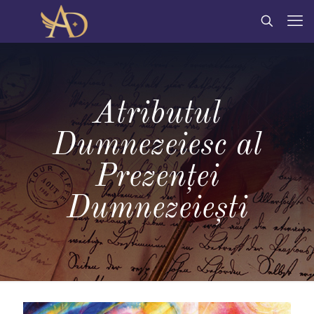
Atributul
Dumnezeiesc al
Prezenţei
Dumnezeieşti