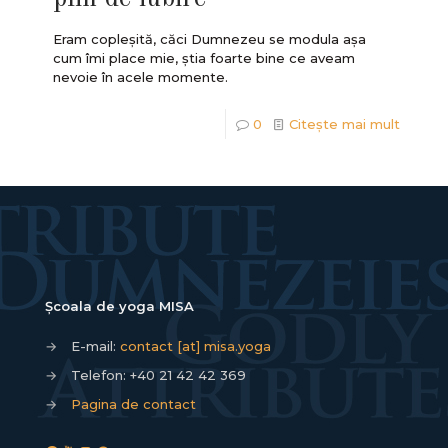
Eram copleșită, căci Dumnezeu se modula așa
cum îmi place mie, știa foarte bine ce aveam
nevoie în acele momente.
0
Citește mai mult
Școala de yoga MISA
→
E-mail:
contact [at] misa.yoga
→
Telefon:
+40 21 42 42 369
→
Pagina de contact