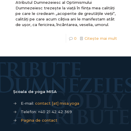
Atributul Dumnezeiesc al Optimismului
Dumnezeiesc trezeşte la viaţă în ființa mea calități
pe care le credeam „acoperite de greutățile vieții“,
calități pe care acum câțiva ani le manifestam atât
de ușor, ca fericirea, încântarea, veselia, umorul.
0
Citește mai mult
Școala de yoga MISA
→
E-mail:
contact [at] misa.yoga
→
Telefon:
+40 21 42 42 369
→
Pagina de contact