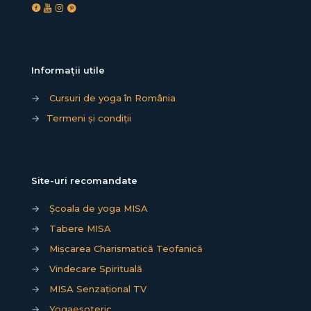
Informații utile
→
Cursuri de yoga în România
→
Termeni și condiții
Site-uri recomandate
→
Școala de yoga MISA
→
Tabere MISA
→
Mișcarea Charismatică Teofanică
→
Vindecare Spirituală
→
MISA Senzațional TV
→
Yogaesoteric