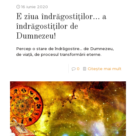
16 iunie 2020
E ziua îndrăgostiților… a
îndrăgostiților de
Dumnezeu!
Percep o stare de îndrăgostire... de Dumnezeu,
de viață, de procesul transformării eterne.
0
Citește mai mult