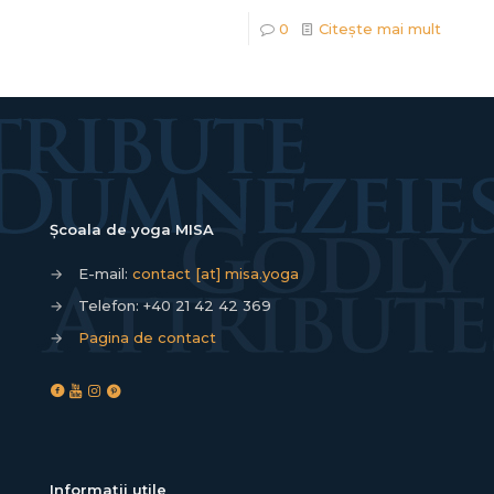
0
Citește mai mult
Școala de yoga MISA
→
E-mail:
contact [at] misa.yoga
→
Telefon:
+40 21 42 42 369
→
Pagina de contact
Informații utile