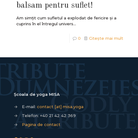
balsam pentru suflet!
Am simțit cum sufletul a explodat de fericire și a
cuprins în el întregul univers...
0
Citește mai mult
Școala de yoga MISA
→
E-mail:
contact [at] misa.yoga
→
Telefon:
+40 21 42 42 369
→
Pagina de contact