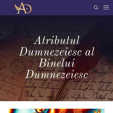
Atributul
Dumnezeiesc al
Binelui
Dumnezeiesc