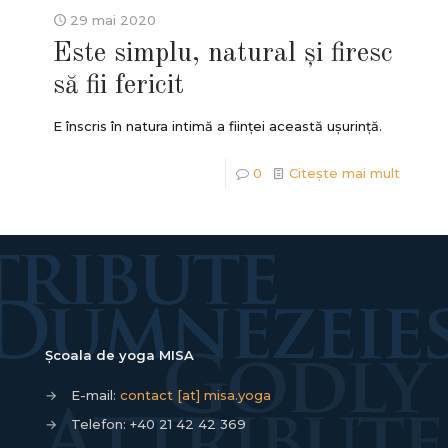
29 mai 2020
Este simplu, natural și firesc
să fii fericit
E înscris în natura intimă a ființei această ușurință.
0
Citește mai mult
Școala de yoga MISA
→
E-mail:
contact [at] misa.yoga
→
Telefon:
+40 21 42 42 369