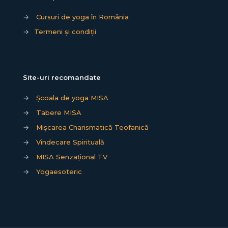
→
Cursuri de yoga în România
→
Termeni și condiții
Site-uri recomandate
→
Școala de yoga MISA
→
Tabere MISA
→
Mișcarea Charismatică Teofanică
→
Vindecare Spirituală
→
MISA Senzațional TV
→
Yogaesoteric