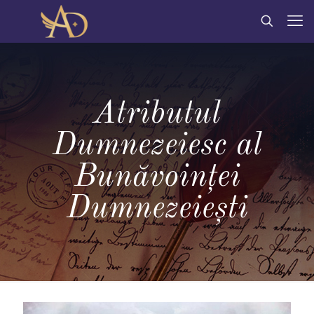
Atributul
Dumnezeiesc al
Bunăvoinţei
Dumnezeieşti