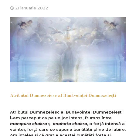
21 ianuarie 2022
Atributul Dumnezeiesc al Bunăvoinţei Dumnezeieşti
Atributul Dumnezeiesc al Bunăvoinței Dumnezeiești
l-am perceput ca pe un joc intens, frumos între
manipura chakra
și
anahata chakra
, o forță intensă a
voinței, forţă care se supune bunătății pline de iubire.
Am înţeles şi că grație acestei bunătăți forța și