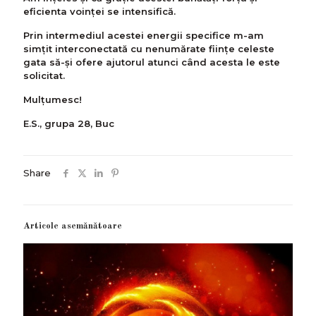
eficienta voinței se intensifică.
Prin intermediul acestei energii specifice m-am
simțit interconectată cu nenumărate fiinţe celeste
gata să-şi ofere ajutorul atunci când acesta le este
solicitat.
Mulțumesc!
E.S., grupa 28, Buc
Share
Articole asemănătoare