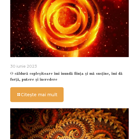
30 iunie 2023
O căldură copleșitoare îmi inundă ființa și mă susține, îmi dă
forță, putere și încredere
Citește mai mult