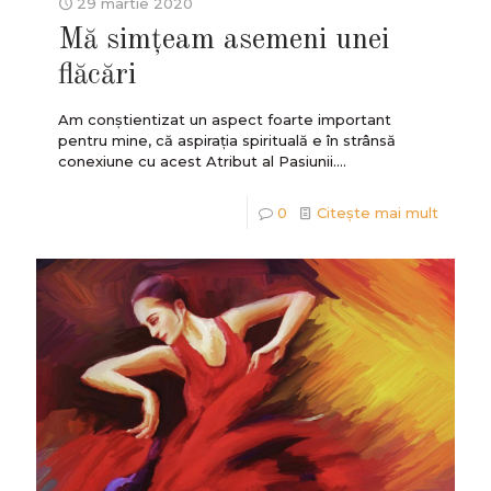
29 martie 2020
Mă simțeam asemeni unei
flăcări
Am conştientizat un aspect foarte important
pentru mine, că aspiraţia spirituală e în strânsă
conexiune cu acest Atribut al Pasiunii....
0
Citește mai mult