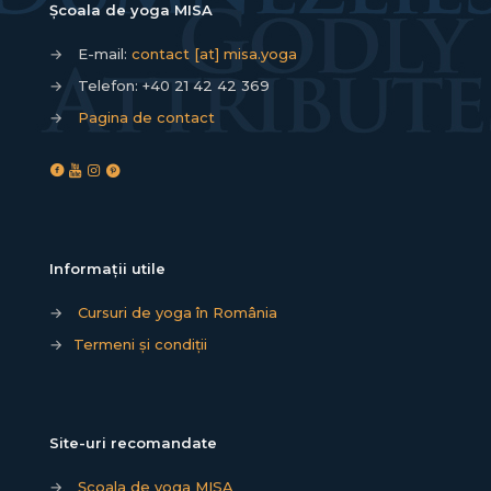
Școala de yoga MISA
→
E-mail:
contact [at] misa.yoga
→
Telefon:
+40 21 42 42 369
→
Pagina de contact
Informații utile
→
Cursuri de yoga în România
→
Termeni și condiții
Site-uri recomandate
→
Școala de yoga MISA