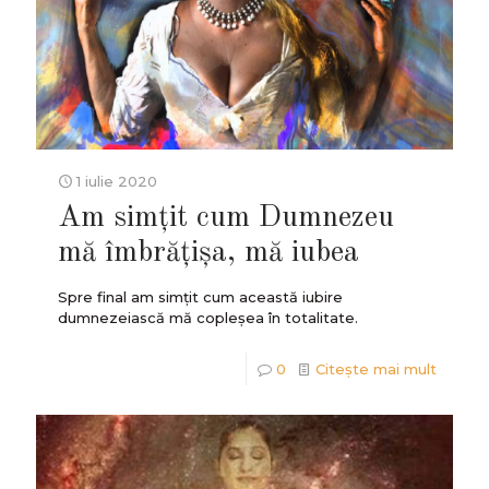
1 iulie 2020
Am simțit cum Dumnezeu
mă îmbrățișa, mă iubea
Spre final am simțit cum această iubire
dumnezeiască mă copleșea în totalitate.
0
Citește mai mult