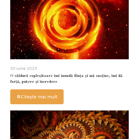
30 iunie 2023
O căldură copleșitoare îmi inundă ființa și mă susține, îmi dă
forță, putere și încredere
Citește mai mult