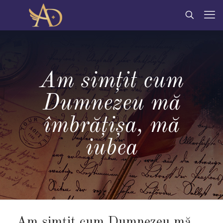
Am simțit cum
Dumnezeu mă
îmbrățișa, mă
iubea
Am simțit cum Dumnezeu mă