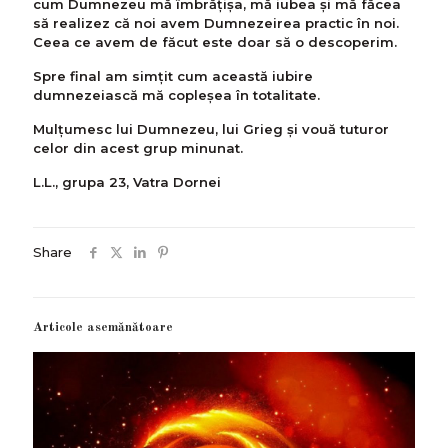
cum Dumnezeu mă îmbrățișa, mă iubea şi mă făcea
să realizez că noi avem Dumnezeirea practic în noi.
Ceea ce avem de făcut este doar să o descoperim.
Spre final am simțit cum această iubire
dumnezeiască mă copleșea în totalitate.
Mulțumesc lui Dumnezeu, lui Grieg şi vouă tuturor
celor din acest grup minunat.
L.L., grupa 23, Vatra Dornei
Share
Articole asemănătoare