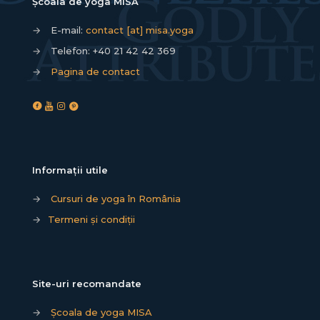
Școala de yoga MISA
→
E-mail:
contact [at] misa.yoga
→
Telefon:
+40 21 42 42 369
→
Pagina de contact
Informații utile
→
Cursuri de yoga în România
→
Termeni și condiții
Site-uri recomandate
→
Școala de yoga MISA