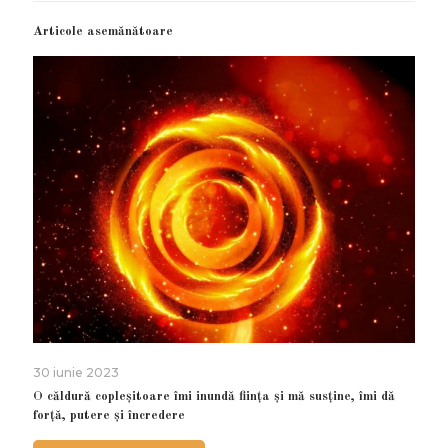
Articole asemănătoare
30 iunie 2023
O căldură copleșitoare îmi inundă ființa și mă susține, îmi dă
forță, putere și încredere