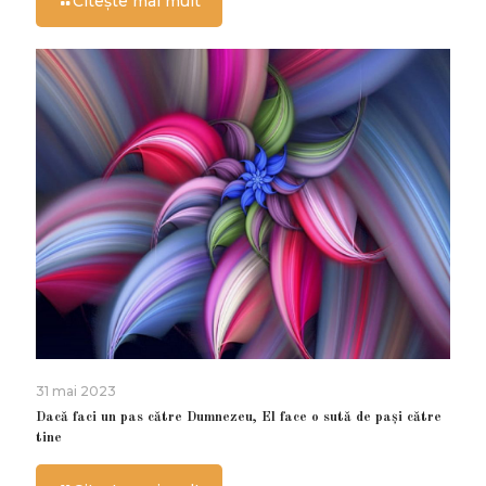
Citește mai mult
31 mai 2023
Dacă faci un pas către Dumnezeu, El face o sută de paşi către
tine