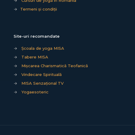
→
Cursuri de yoga în România
→
Termeni și condiții
Site-uri recomandate
→
Școala de yoga MISA
→
Tabere MISA
→
Mișcarea Charismatică Teofanică
→
Vindecare Spirituală
→
MISA Senzațional TV
→
Yogaesoteric