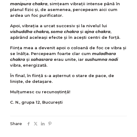
manipura chakra
, simțeam vibrații intense până în
planul fizic și, de asemenea, percepeam aici cum
ardea un foc purificator.
Apoi, vibrația a urcat succesiv și la nivelul lui
vishuddha chakra, soma chakra
și
ajna chakra
,
apărând aceleași efecte și în acești centri de forță.
Ființa mea a devenit apoi o coloană de foc ce vibra și
se înălța. Percepeam foarte clar cum
muladhara
chakra
și
sahasrara
erau unite, iar
sushumna nadi
vibra, energizată.
În final, în ființă s-a așternut o stare de pace, de
liniște, de detașare.
Mulțumesc cu recunoștință!
C. N., grupa 12, București
Share