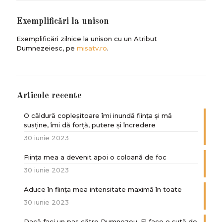
Exemplificări la unison
Exemplificări zilnice la unison cu un Atribut
Dumnezeiesc, pe
misatv.ro
.
Articole recente
O căldură copleșitoare îmi inundă ființa și mă
susține, îmi dă forță, putere și încredere
30 iunie 2023
Ființa mea a devenit apoi o coloană de foc
30 iunie 2023
Aduce în ființa mea intensitate maximă în toate
30 iunie 2023
Dacă faci un pas către Dumnezeu, El face o sută de