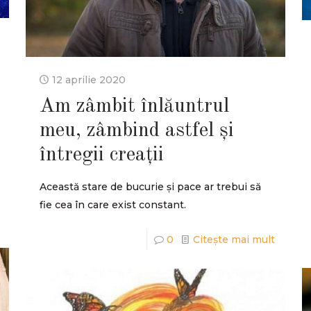
12 aprilie 2020
Am zâmbit înlăuntrul
meu, zâmbind astfel și
întregii creații
Această stare de bucurie și pace ar trebui să
fie cea în care exist constant.
0
Citește mai mult