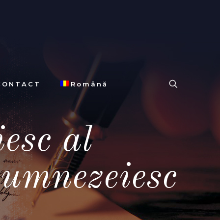
CONTACT
Română
esc al
umnezeiesc