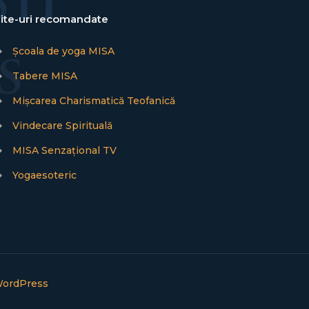
ite-uri recomandate
→
Școala de yoga MISA
→
Tabere MISA
→
Mișcarea Charismatică Teofanică
→
Vindecare Spirituală
→
MISA Senzațional TV
→
Yogaesoteric
ordPress