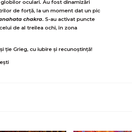
lobilor oculari. Au fost dinamizări
trilor de forță, la un moment dat un pic
anahata chakra
. S-au activat puncte
lui de al treilea ochi, în zona
ie Grieg, cu iubire și recunoștință!
ești