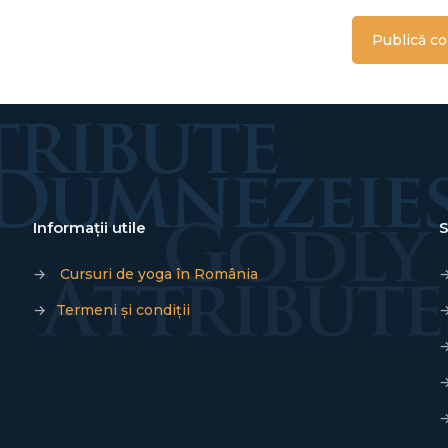
Informații utile
S
→
Cursuri de yoga în România
→
Termeni și condiții