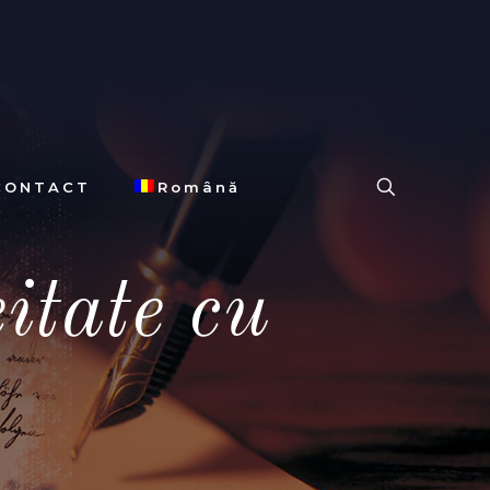
CONTACT
Română
itate cu