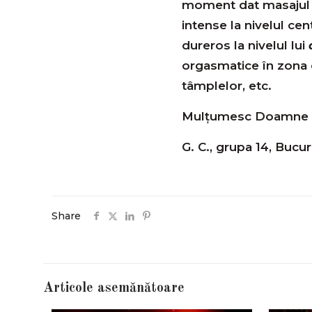
moment dat masajul g
intense la nivelul cen
dureros la nivelul lui
orgasmatice în zona ce
tâmplelor, etc.
Mulțumesc Doamne și ț
G. C., grupa 14, Bucur
Share
Articole asemănătoare