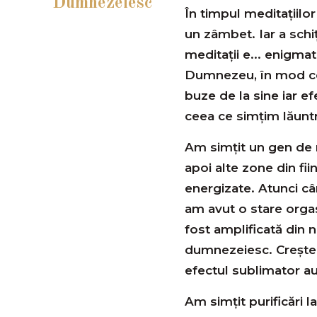
Dumnezeiesc
În timpul meditațiilo
un zâmbet. Iar a schi
meditații e... enigma
Dumnezeu, în mod co
buze de la sine iar e
ceea ce simțim lăuntr
Am simțit un gen de m
apoi alte zone din fi
energizate. Atunci câ
am avut o stare orga
fost amplificată din 
dumnezeiesc. Creștere
efectul sublimator au
Am simțit purificări la