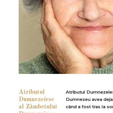
Atributul
Atributul Dumnezeies
Dumnezeiesc
Dumnezeu avea deja 
al Zâmbetului
când a fost tras la so