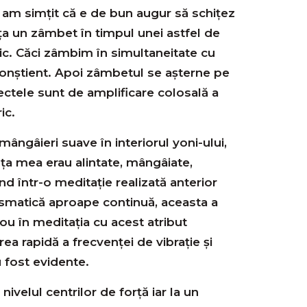
r am simțit că e de bun augur să schițez
ța un zâmbet în timpul unei astfel de
tic. Căci zâmbim în simultaneitate cu
nștient. Apoi zâmbetul se așterne pe
fectele sunt de amplificare colosală a
ic.
ângâieri suave în interiorul yoni-ului,
ința mea erau alintate, mângâiate,
nd într-o meditație realizată anterior
smatică aproape continuă, aceasta a
nou în meditația cu acest atribut
a rapidă a frecvenței de vibrație și
 fost evidente.
 nivelul centrilor de forță iar la un