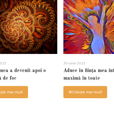
2023
30 iunie 2023
 mea a devenit apoi o
Aduce în ființa mea in
ă de foc
maximă în toate
ește mai mult
Citește mai mult