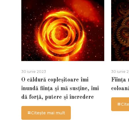
30 iunie 2023
30 iunie 
O căldură copleșitoare îmi
Ființa
inundă ființa și mă susține, îmi
coloan
dă forță, putere și încredere
Cit
Citește mai mult