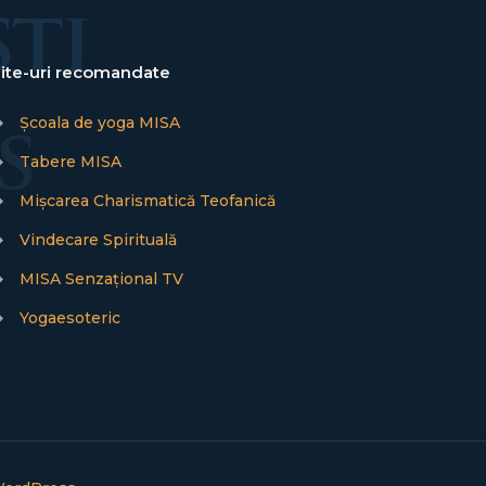
ite-uri recomandate
→
Școala de yoga MISA
→
Tabere MISA
→
Mișcarea Charismatică Teofanică
→
Vindecare Spirituală
→
MISA Senzațional TV
→
Yogaesoteric