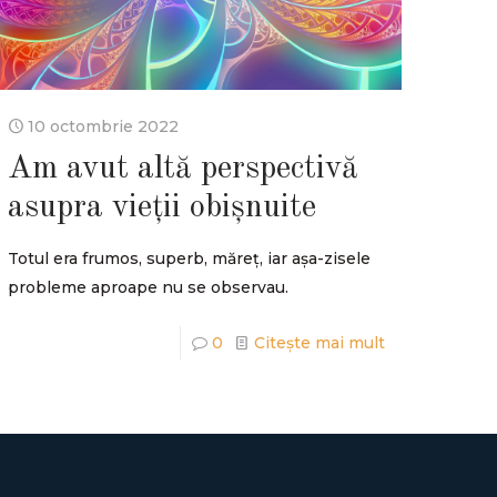
10 octombrie 2022
Am avut altă perspectivă
asupra vieții obișnuite
Totul era frumos, superb, măreț, iar așa-zisele
probleme aproape nu se observau.
0
Citește mai mult