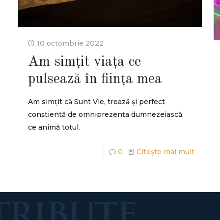
10 octombrie 2022
Am simțit viața ce
pulsează în ființa mea
Am simțit că Sunt Vie, trează și perfect
conștientă de omniprezența dumnezeiască
ce animă totul.
0
Citește mai mult