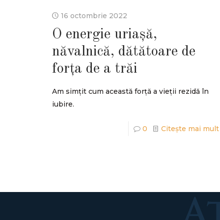
16 octombrie 2022
O energie uriașă,
năvalnică, dătătoare de
forța de a trăi
Am simțit cum această forță a vieții rezidă în
iubire.
0
Citește mai mult