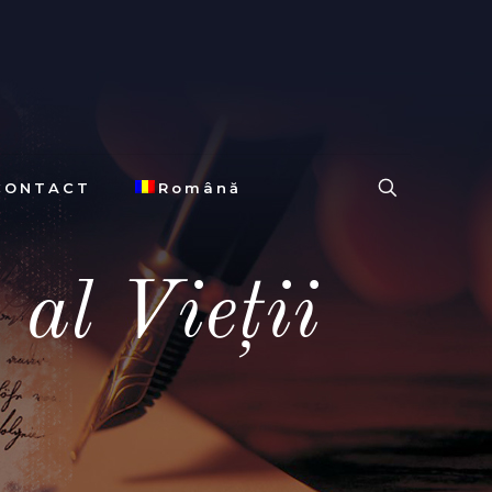
CONTACT
Română
al Vieții