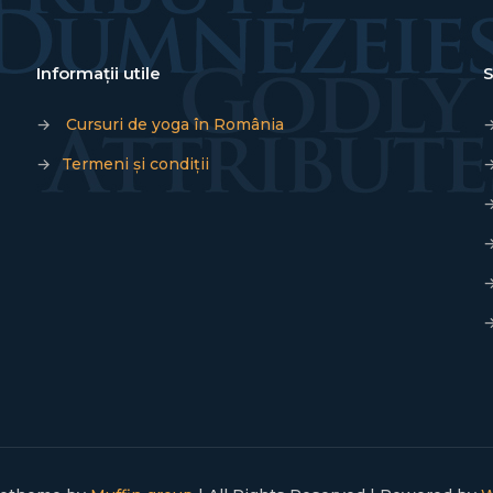
Informații utile
S
→
Cursuri de yoga în România
→
Termeni și condiții