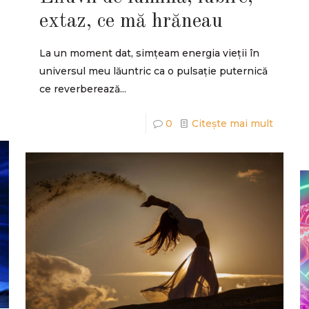
extaz, ce mă hrăneau
La un moment dat, simțeam energia vieții în
universul meu lăuntric ca o pulsație puternică
ce reverberează...
0
Citește mai mult