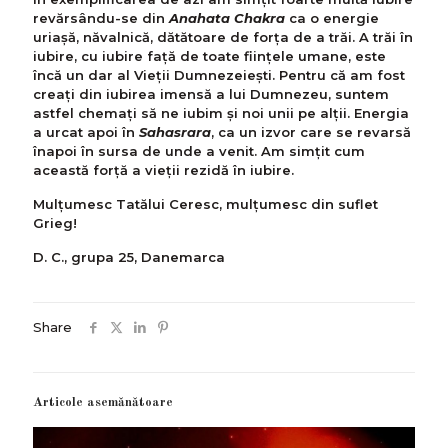
revărsându-se din
Anahata
Chakra
ca o energie
uriașă, năvalnică, dătătoare de forța de a trăi. A trăi în
iubire, cu iubire față de toate ființele umane, este
încă un dar al Vieții Dumnezeiești. Pentru că am fost
creați din iubirea imensă a lui Dumnezeu, suntem
astfel chemați să ne iubim și noi unii pe alții. Energia
a urcat apoi în
Sahasrara
, ca un izvor care se revarsă
înapoi în sursa de unde a venit. Am simțit cum
această forță a vieții rezidă în iubire.
Mulțumesc Tatălui Ceresc, mulțumesc din suflet
Grieg!
D. C., grupa 25, Danemarca
Share
Articole asemănătoare