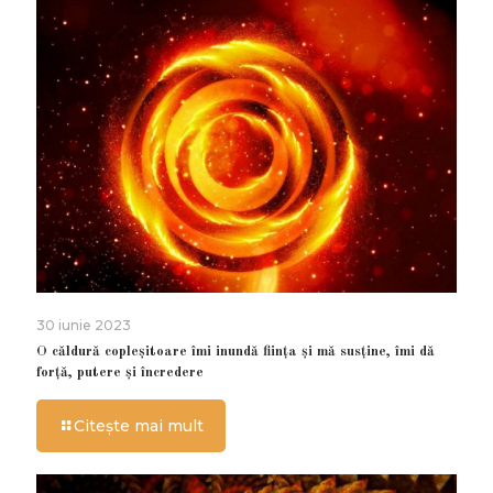
30 iunie 2023
O căldură copleșitoare îmi inundă ființa și mă susține, îmi dă
forță, putere și încredere
Citește mai mult