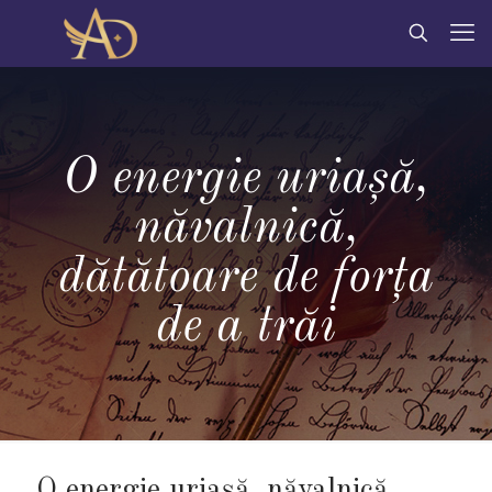
O energie uriașă,
năvalnică,
dătătoare de forța
de a trăi
O energie uriașă, năvalnică,