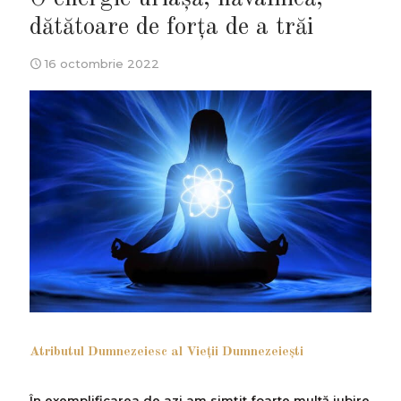
dătătoare de forța de a trăi
16 octombrie 2022
Atributul Dumnezeiesc al Vieții Dumnezeiești
În exemplificarea de azi am simțit foarte multă iubire