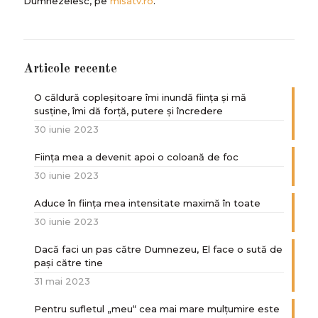
Dumnezeiesc, pe
misatv.ro
.
Articole recente
O căldură copleșitoare îmi inundă ființa și mă
susține, îmi dă forță, putere și încredere
30 iunie 2023
Ființa mea a devenit apoi o coloană de foc
30 iunie 2023
Aduce în ființa mea intensitate maximă în toate
30 iunie 2023
Dacă faci un pas către Dumnezeu, El face o sută de
paşi către tine
31 mai 2023
Pentru sufletul „meu“ cea mai mare mulțumire este