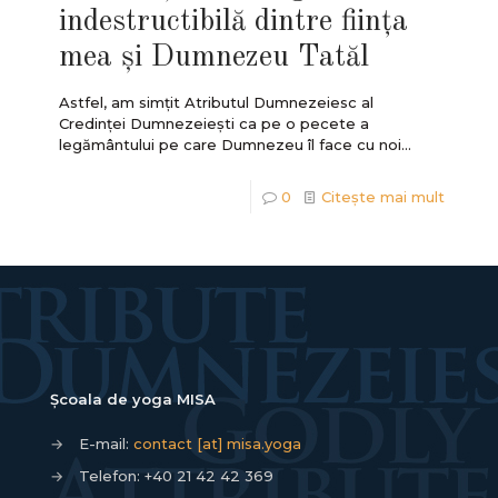
indestructibilă dintre ființa
mea și Dumnezeu Tatăl
Astfel, am simțit Atributul Dumnezeiesc al
Credinței Dumnezeiești ca pe o pecete a
legământului pe care Dumnezeu îl face cu noi...
0
Citește mai mult
Școala de yoga MISA
→
E-mail:
contact [at] misa.yoga
→
Telefon:
+40 21 42 42 369