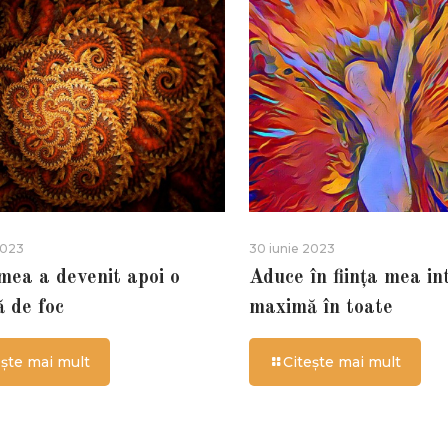
2023
30 iunie 2023
 mea a devenit apoi o
Aduce în ființa mea in
ă de foc
maximă în toate
ește mai mult
Citește mai mult