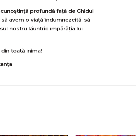
ecunoștință profundă față de Ghidul
tă să avem o viață îndumnezeită, să
ul nostru lăuntric împărăția lui
in toată inima!
tanța