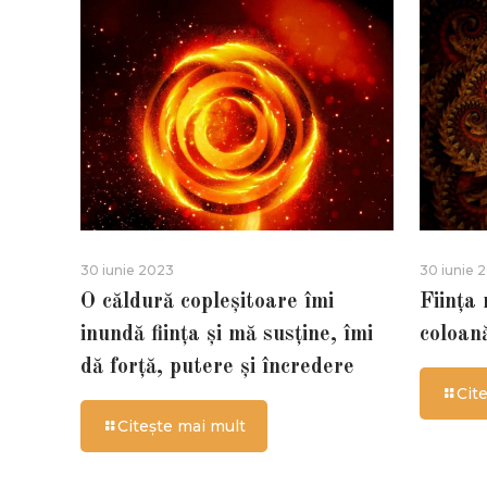
30 iunie 2023
30 iunie 
O căldură copleșitoare îmi
Ființa
inundă ființa și mă susține, îmi
coloan
dă forță, putere și încredere
Cit
Citește mai mult