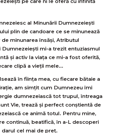
eiești pe care ni le oferă cu infinită
mnezeiesc al Minunării Dumnezeiești
lului plin de candoare ce se minunează
r de minunarea însăși, Atributul
i Dumnezeiești mi-a trezit entuziasmul
tă și activ la viața ce mi-a fost oferită,
are clipă a vieții mele...
sează în ființa mea, cu fiecare bătaie a
spirație, am simțit cum Dumnezeu îmi
rgie dumnezeiască tot trupul, întreaga
 sunt Vie, trează și perfect conștientă de
eiască ce animă totul. Pentru mine,
re continuă, beatifică, în a-L descoperi
darul cel mai de preț.