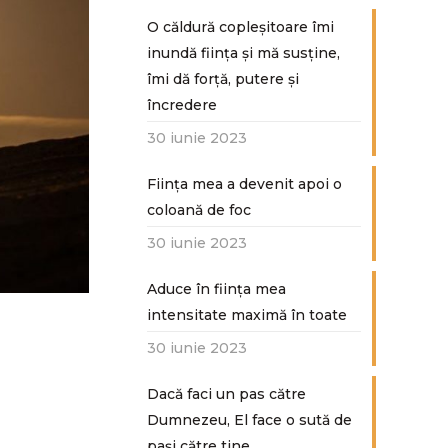
O căldură copleșitoare îmi
inundă ființa și mă susține,
îmi dă forță, putere și
încredere
30 iunie 2023
Ființa mea a devenit apoi o
coloană de foc
30 iunie 2023
Aduce în ființa mea
intensitate maximă în toate
30 iunie 2023
Dacă faci un pas către
Dumnezeu, El face o sută de
paşi către tine