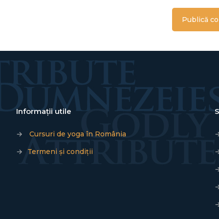
Informații utile
S
→
Cursuri de yoga în România
→
Termeni și condiții