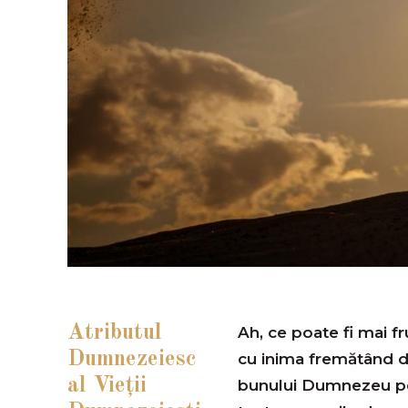
Atributul
Ah, ce poate fi mai f
Dumnezeiesc
cu inima fremătând de
al Vieții
bunului Dumnezeu pent