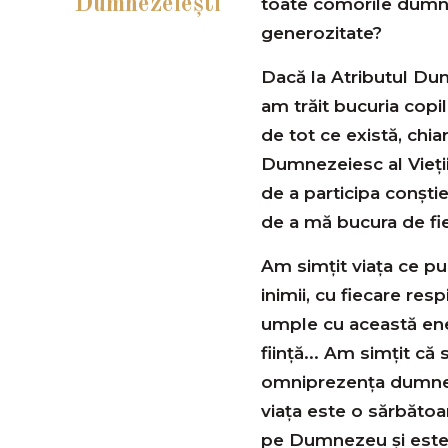
Dumnezeiești
toate comorile dumnez
generozitate?
Dacă la Atributul Du
am trăit bucuria copi
de tot ce există, chia
Dumnezeiesc al Vieți
de a participa conștien
de a mă bucura de fiec
Am simțit viața ce pul
inimii, cu fiecare re
umple cu această ene
ființă... Am simțit că
omniprezența dumnez
viața este o sărbătoa
pe Dumnezeu și este 