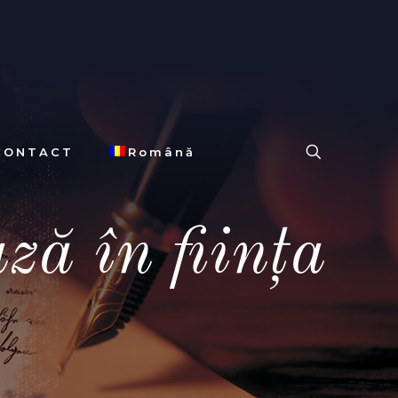
CONTACT
Română
ză în ființa