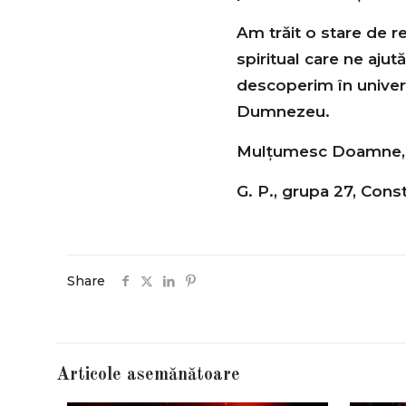
Am trăit o stare de r
spiritual care ne aju
descoperim în univers
Dumnezeu.
Mulțumesc Doamne, d
G. P., grupa 27, Cons
Share
Articole asemănătoare