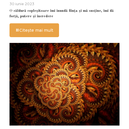
30 iunie 2023
O căldură copleșitoare îmi inundă ființa și mă susține, îmi dă
forță, putere și încredere
Citește mai mult