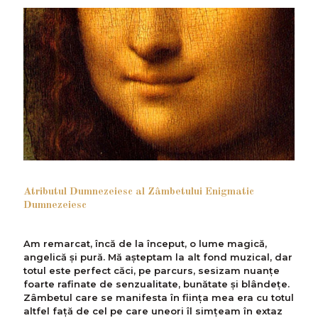
Atributul Dumnezeiesc al Zâmbetului Enigmatic
Dumnezeiesc
Am remarcat, încă de la început, o lume magică,
angelică și pură. Mă așteptam la alt fond muzical, dar
totul este perfect căci, pe parcurs, sesizam nuanțe
foarte rafinate de senzualitate, bunătate și blândețe.
Zâmbetul care se manifesta în ființa mea era cu totul
altfel față de cel pe care uneori îl simțeam în extaz