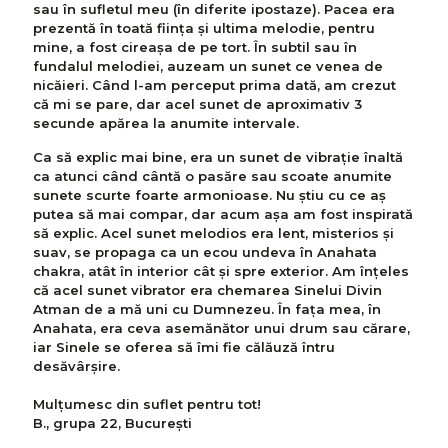
sau în sufletul meu (în diferite ipostaze). Pacea era
prezentă în toată ființa și ultima melodie, pentru
mine, a fost cireașa de pe tort. În subtil sau în
fundalul melodiei, auzeam un sunet ce venea de
nicăieri. Când l-am perceput prima dată, am crezut
că mi se pare, dar acel sunet de aproximativ 3
secunde apărea la anumite intervale.
Ca să explic mai bine, era un sunet de vibrație înaltă
ca atunci când cântă o pasăre sau scoate anumite
sunete scurte foarte armonioase. Nu știu cu ce aș
putea să mai compar, dar acum așa am fost inspirată
să explic. Acel sunet melodios era lent, misterios și
suav, se propaga ca un ecou undeva în Anahata
chakra, atât în interior cât și spre exterior. Am înțeles
că acel sunet vibrator era chemarea Sinelui Divin
Atman de a mă uni cu Dumnezeu. În fața mea, în
Anahata, era ceva asemănător unui drum sau cărare,
iar Sinele se oferea să îmi fie călăuză întru
desăvârșire.
Mulțumesc din suflet pentru tot!
B., grupa 22, București