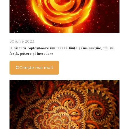
30 iunie 2023
O căldură copleșitoare îmi inundă ființa și mă susține, îmi dă
forță, putere și încredere
Citește mai mult