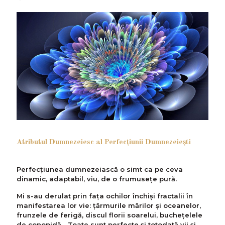
Atributul Dumnezeiesc al Perfecţiunii Dumnezeieşti
Perfecțiunea dumnezeiască o simt ca pe ceva
dinamic, adaptabil, viu, de o frumusețe pură.
Mi s-au derulat prin fața ochilor închiși fractalii în
manifestarea lor vie: țărmurile mărilor și oceanelor,
frunzele de ferigă, discul florii soarelui, buchețelele
de conopidă... Toate sunt perfecte și totodată vii și