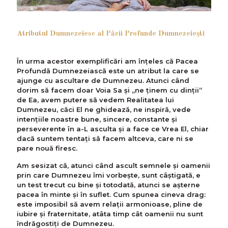
Atributul Dumnezeiesc al Păcii Profunde Dumnezeiești
În urma acestor exemplificări am înţeles că Pacea
Profundă Dumnezeiască este un atribut la care se
ajunge cu ascultare de Dumnezeu. Atunci când
dorim să facem doar Voia Sa și „ne ținem cu dinții“
de Ea, avem putere să vedem Realitatea lui
Dumnezeu, căci El ne ghidează, ne inspiră, vede
intențiile noastre bune, sincere, constante și
perseverente în a-L asculta și a face ce Vrea El, chiar
dacă suntem tentați să facem altceva, care ni se
pare nouă firesc.
Am sesizat că, atunci când ascult semnele și oamenii
prin care Dumnezeu îmi vorbește, sunt câștigată, e
un test trecut cu bine şi totodată, atunci se așterne
pacea în minte și în suflet. Cum spunea cineva drag:
este imposibil să avem relații armonioase, pline de
iubire și fraternitate, atâta timp cât oamenii nu sunt
îndrăgostiți de Dumnezeu.