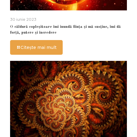
30 iunie 2023
O căldură copleșitoare îmi inundă ființa și mă susține, îmi dă
forță, putere și încredere
Citește mai mult