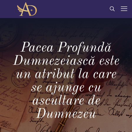
Pacea Profundă
Dumnezeiască este
un atribut la care
se ajunge cu
ascultare de
Dumnezeu