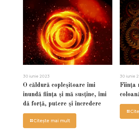
30 iunie 2023
30 iunie 
O căldură copleșitoare îmi
Ființa
inundă ființa și mă susține, îmi
coloan
dă forță, putere și încredere
Cit
Citește mai mult