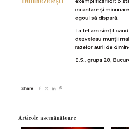
Dumnezeiești
exemplificărilor: o st
încântare și minunare
egoul să dispară.
La fel am simțit când
dezveleau munții maie
razelor aurii de dimin
E.S., grupa 28, Bucur
Share
Articole asemănătoare