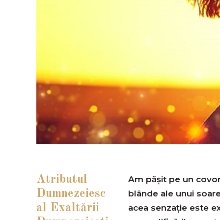
Atributul
Am pășit pe un covor
Dumnezeiesc
blânde ale unui soar
al Exaltării
acea senzație este ex