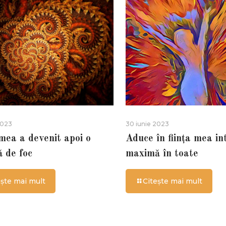
2023
30 iunie 2023
 mea a devenit apoi o
Aduce în ființa mea in
ă de foc
maximă în toate
ește mai mult
Citește mai mult