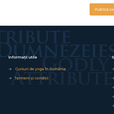
Informații utile
S
→
Cursuri de yoga în România
→
Termeni și condiții