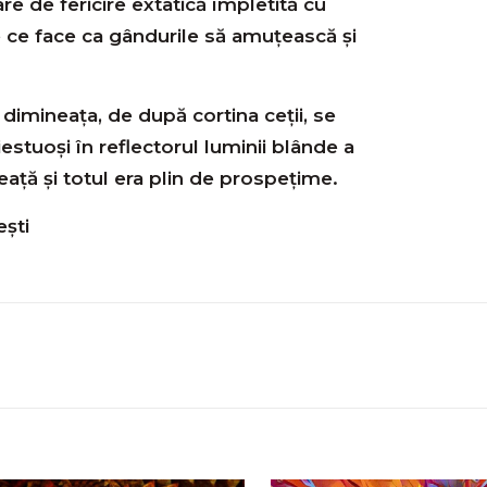
are de fericire extatică împletită cu
 ce face ca gândurile să amuțească și
 dimineața, de după cortina ceții, se
stuoși în reflectorul luminii blânde a
eață și totul era plin de prospețime.
ești