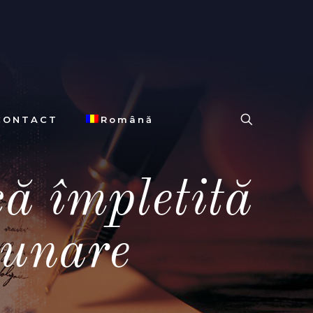
CONTACT
Română
că împletită
nunare