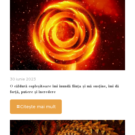
30 iunie 2023
O căldură copleșitoare îmi inundă ființa și mă susține, îmi dă
forță, putere și încredere
Citește mai mult