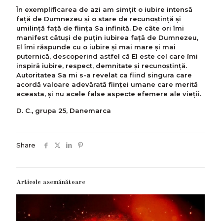
În exemplificarea de azi am simțit o iubire intensă
față de Dumnezeu și o stare de recunoștință și
umilință față de ființa Sa infinită. De câte ori îmi
manifest câtuși de puțin iubirea față de Dumnezeu,
El îmi răspunde cu o iubire și mai mare și mai
puternică, descoperind astfel că El este cel care îmi
inspiră iubire, respect, demnitate și recunoștință.
Autoritatea Sa mi s-a revelat ca fiind singura care
acordă valoare adevărată ființei umane care merită
aceasta, și nu acele false aspecte efemere ale vieții.
D. C., grupa 25, Danemarca
Share
Articole asemănătoare