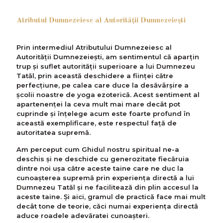
Atributul Dumnezeiesc al Autorității Dumnezeiești
Prin intermediul Atributului Dumnezeiesc al
Autorității Dumnezeiești, am sentimentul că aparțin
trup și suflet autorității superioare a lui Dumnezeu
Tatăl, prin această deschidere a ființei către
perfecțiune, pe calea care duce la desăvârșire a
școlii noastre de yoga ezoterică. Acest sentiment al
apartenenței la ceva mult mai mare decât pot
cuprinde și înțelege acum este foarte profund în
această exemplificare, este respectul față de
autoritatea supremă.
Am perceput cum Ghidul nostru spiritual ne-a
deschis și ne deschide cu generozitate fiecăruia
dintre noi ușa către aceste taine care ne duc la
cunoașterea supremă prin experiența directă a lui
Dumnezeu Tatăl și ne facilitează din plin accesul la
aceste taine. Și aici, gramul de practică face mai mult
decât tone de teorie, căci numai experiența directă
aduce roadele adevăratei cunoașteri.