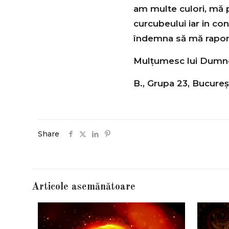
am multe culori, m
curcubeului iar in c
îndemna să mă raporte
Mulțumesc lui Dumnez
B., Grupa 23, Bucureș
Share
Articole asemănătoare