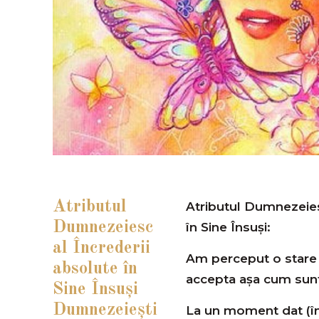
Atributul
Atributul Dumnezeies
Dumnezeiesc
în Sine Însuși:
al Încrederii
Am perceput o stare 
absolute în
accepta așa cum sun
Sine Însuşi
Dumnezeieşti
La un moment dat (în