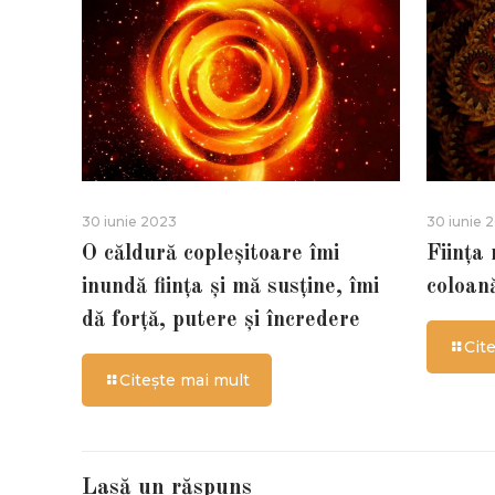
30 iunie 2023
30 iunie 
O căldură copleșitoare îmi
Ființa
inundă ființa și mă susține, îmi
coloan
dă forță, putere și încredere
Cit
Citește mai mult
Lasă un răspuns