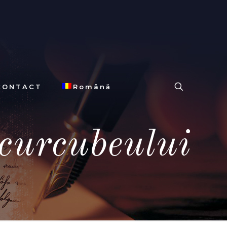
CONTACT
Română
curcubeului