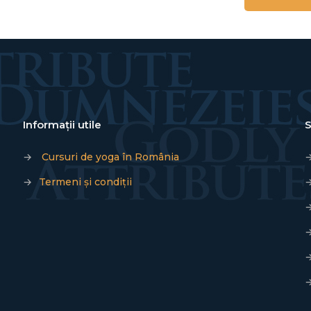
Informații utile
S
→
Cursuri de yoga în România
→
Termeni și condiții