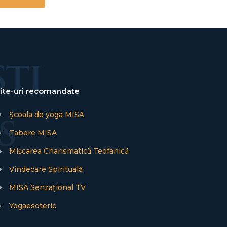
ite-uri recomandate
→
Școala de yoga MISA
→
Tabere MISA
→
Mișcarea Charismatică Teofanică
→
Vindecare Spirituală
→
MISA Senzațional TV
→
Yogaesoteric