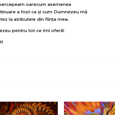
ă percepeam oarecum asemenea
ontinuare a fost ca și cum Dumnezeu mă
z la atributele din ființa mea.
eu pentru tot ce îmi oferă!
ti