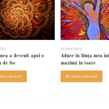
2023
30 iunie 2023
 mea a devenit apoi o
Aduce în ființa mea in
ă de foc
maximă în toate
ește mai mult
Citește mai mult