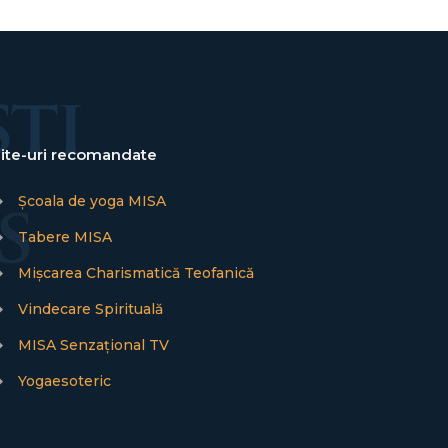
ite-uri recomandate
→
Școala de yoga MISA
→
Tabere MISA
→
Mișcarea Charismatică Teofanică
→
Vindecare Spirituală
→
MISA Senzațional TV
→
Yogaesoteric