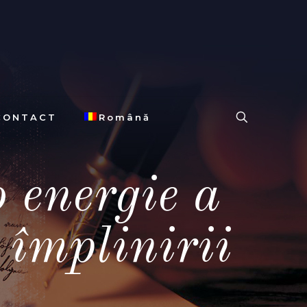
CONTACT
Română
 energie a
i împlinirii