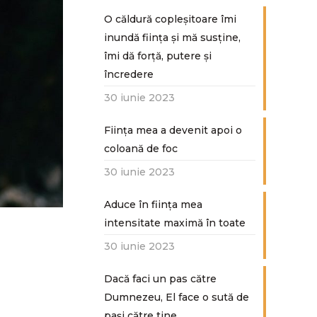
O căldură copleșitoare îmi
inundă ființa și mă susține,
îmi dă forță, putere și
încredere
30 iunie 2023
Ființa mea a devenit apoi o
coloană de foc
30 iunie 2023
Aduce în ființa mea
intensitate maximă în toate
30 iunie 2023
Dacă faci un pas către
Dumnezeu, El face o sută de
paşi către tine