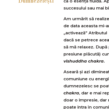
Dumnezeiești
ca o esență fluidă. A
succesului sau mai bine
Am urmărit să realize
de data aceasta mi-
„activează” Atributul
dacă se petrece acea
să mă relaxez. După p
presiune plăcută) cu
vishuddha chakra
.
Aseară și azi dimine
comuniune cu energia
dumnezeiesc se poate 
chakra
, dar e mai r
doar o impresie, dar
poate intra în comuni