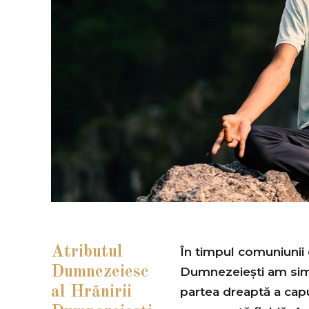
Atributul
În timpul comuniunii 
Dumnezeiesc
Dumnezeiești am simți
al Hrănirii
partea dreaptă a capu