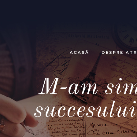
ACASĂ
DESPRE ATR
M-am simț
succesului,