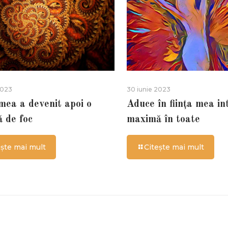
2023
30 iunie 2023
 mea a devenit apoi o
Aduce în ființa mea in
ă de foc
maximă în toate
ește mai mult
Citește mai mult