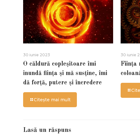
30 iunie 2023
30 iunie 
O căldură copleșitoare îmi
Ființa
inundă ființa și mă susține, îmi
coloan
dă forță, putere și încredere
Cit
Citește mai mult
Lasă un răspuns