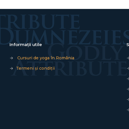
Informații utile
S
→
Cursuri de yoga în România
→
Termeni și condiții