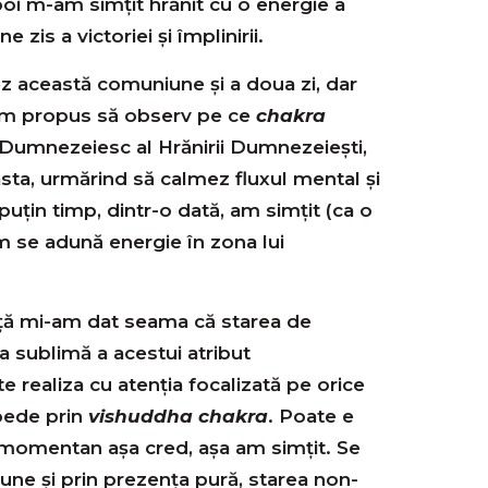
poi m-am simțit hrănit cu o energie a
 zis a victoriei și împlinirii.
z această comuniune şi a doua zi, dar
am propus să observ pe ce
chakra
 Dumnezeiesc al Hrănirii Dumnezeiești,
sta, urmărind să calmez fluxul mental și
uțin timp, dintr-o dată, am simțit (ca o
m se adună energie în zona lui
ață mi-am dat seama că starea de
 sublimă a acestui atribut
realiza cu atenția focalizată pe orice
epede prin
vishuddha chakra
. Poate e
 momentan așa cred, așa am simțit. Se
une și prin prezența pură, starea non-