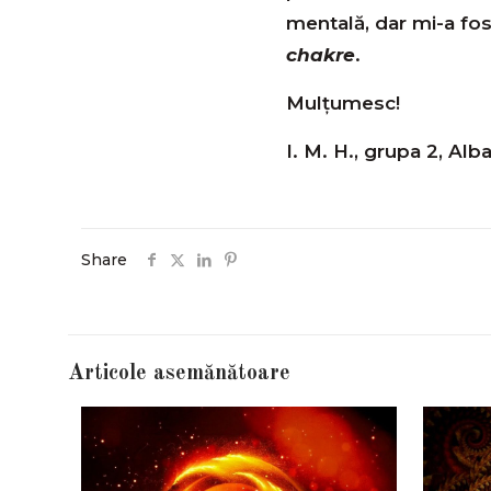
mentală, dar mi-a fo
chakre
.
Mulțumesc!
I. M. H., grupa 2, Alba
Share
Articole asemănătoare