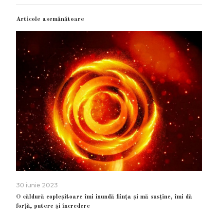
Articole asemănătoare
30 iunie 2023
O căldură copleșitoare îmi inundă ființa și mă susține, îmi dă
forță, putere și încredere