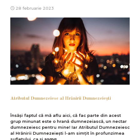
28 februarie 2023
Atributul Dumnezeiesc al Hrănirii Dumnezeiești
Însăși faptul că mă aflu aici, că fac parte din acest
grup minunat este o hrană dumnezeiască, un nectar
dumnezeiesc pentru mine! Iar Atributul Dumnezeiesc
al Hrănirii Dumnezeiești l-am simțit în profunzimea
sufletului, ca și
soma
.