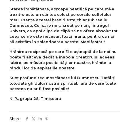
Starea îmbătătoare, aproape beatifică pe care mi-a
trezit-o este un cântec celest pe corzile sufletului
meu. Esența acestei hrăniri este chiar Iubirea lui
Dumnezeu, Cel care ne-a creat pe noi și întregul
Univers, ca apoi clipă de clipă să ne ofere absolut tot
ceea ce ne este necesar, toată hrana, pentru ca noi
să existăm în splendoarea acestei Manifestări!
Hrănirea reciprocă pe care El o așteaptă de la noi nu
poate fi altceva decât a înapoia Creatorului aceeași
Iubire, pe măsura posibilităților noastre, hrănite la
rândul lor de aspirațiile noastre.
Sunt profund recunoscătoare lui Dumnezeu Tatăl și
totodată ghidului nostru spiritual, fără de care toate
acestea nu ar fi fost posibile!
N. P., grupa 28, Timișoara
Share