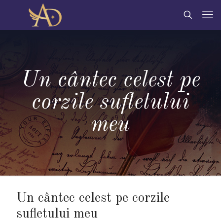
Un cântec celest pe
corzile sufletului
meu
Un cântec celest pe corzile
sufletului meu