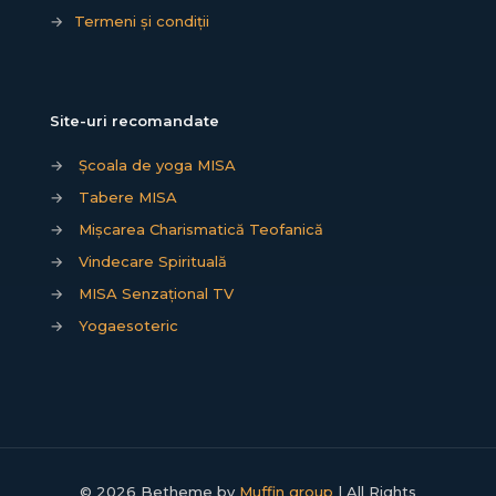
→
Termeni și condiții
Site-uri recomandate
→
Școala de yoga MISA
→
Tabere MISA
→
Mișcarea Charismatică Teofanică
→
Vindecare Spirituală
→
MISA Senzațional TV
→
Yogaesoteric
© 2026 Betheme by
Muffin group
| All Rights