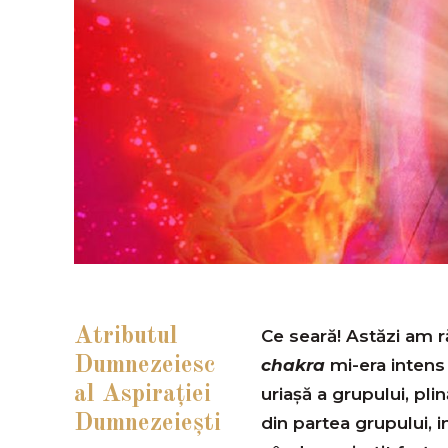
Atributul
Ce seară! Astăzi am 
Dumnezeiesc
chakra
mi-era intens
al Aspiraţiei
uriașă a grupului, pli
Dumnezeieşti
din partea grupului, 