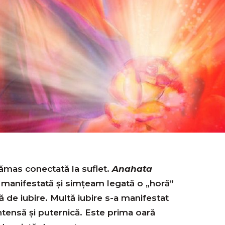
rămas conectată la suflet.
Anahata
 manifestată şi simţeam legată o „horă”
nă de iubire. Multă iubire s-a manifestat
intensă și puternică. Este prima oară