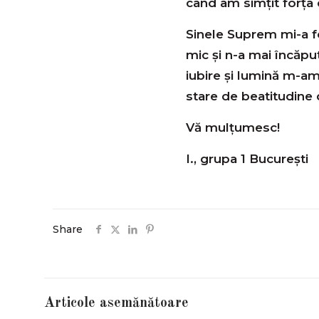
când am simţit forța
Sinele Suprem mi-a fo
mic şi n-a mai încăpu
iubire şi lumină m-am
stare de beatitudine 
Vă mulțumesc!
I., grupa 1 Bucureşti
Share
Articole asemănătoare