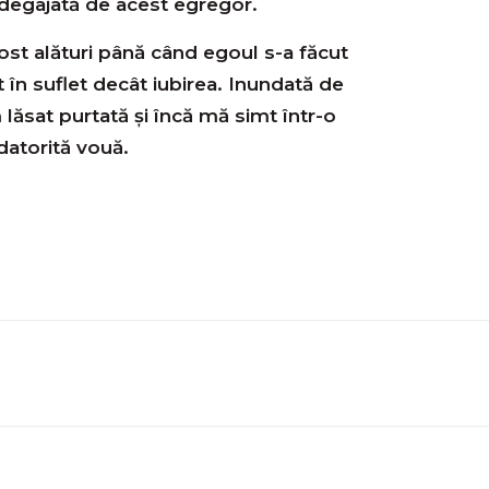
 degajată de acest egregor.
st alături până când egoul s-a făcut
t în suflet decât iubirea. Inundată de
 lăsat purtată şi încă mă simt într-o
datorită vouă.