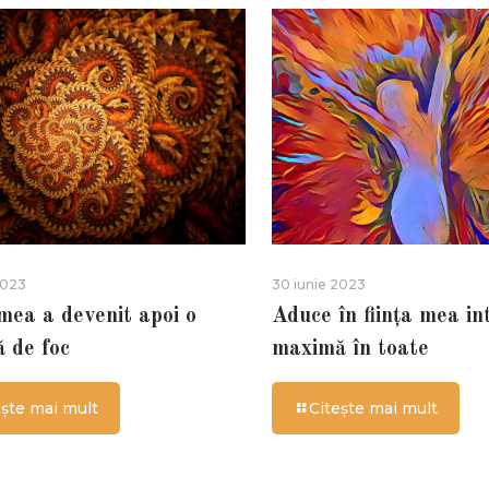
2023
30 iunie 2023
 mea a devenit apoi o
Aduce în ființa mea in
ă de foc
maximă în toate
ește mai mult
Citește mai mult