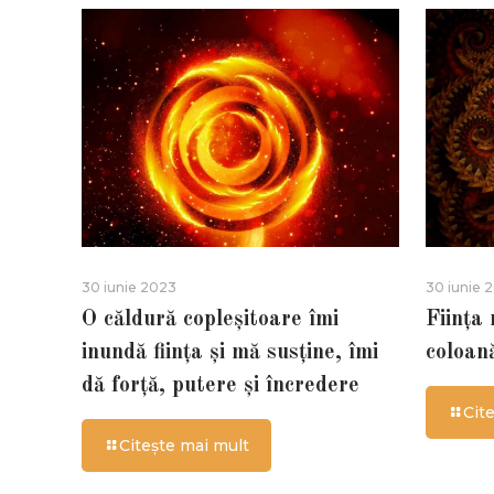
30 iunie 2023
30 iunie 
O căldură copleșitoare îmi
Ființa
inundă ființa și mă susține, îmi
coloan
dă forță, putere și încredere
Cit
Citește mai mult