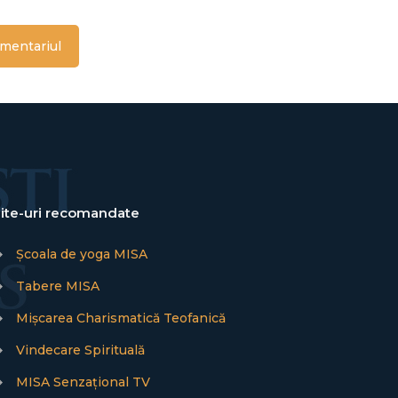
ite-uri recomandate
→
Școala de yoga MISA
→
Tabere MISA
→
Mișcarea Charismatică Teofanică
→
Vindecare Spirituală
→
MISA Senzațional TV