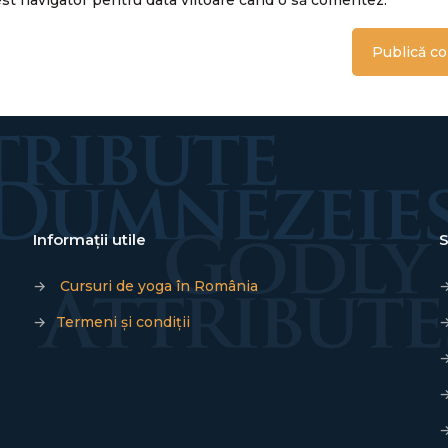
est navigator pentru data viitoare când o să comentez.
Informații utile
S
→
Cursuri de yoga în România
→
Termeni și condiții