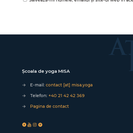
Salvează-mi numele, emailul și site-ul web în ac
Școala de yoga MISA
→
E-mail:
contact [at] misa.yoga
→
Telefon:
+40 21 42 42 369
→
Pagina de contact