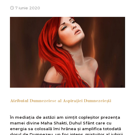
7 iunie 2020
Atributul Dumnezeiesc al Aspiraţiei Dumnezeieşti
În mediația de astăzi am simțit copleșitor prezența
mamei divine Maha Shakti, Duhul Sfânt care cu
energia sa colosală îmi hrănea şi amplifica totodată
dorul de Dumnezeu, un foc intens, mistuitor al iubirii