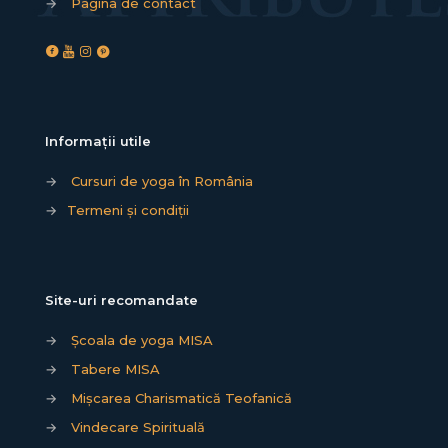
→
Pagina de contact
Informații utile
→
Cursuri de yoga în România
→
Termeni și condiții
Site-uri recomandate
→
Școala de yoga MISA
→
Tabere MISA
→
Mișcarea Charismatică Teofanică
→
Vindecare Spirituală