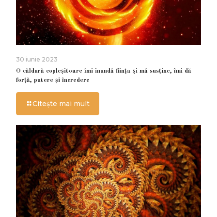
30 iunie 2023
O căldură copleșitoare îmi inundă ființa și mă susține, îmi dă
forță, putere și încredere
Citește mai mult