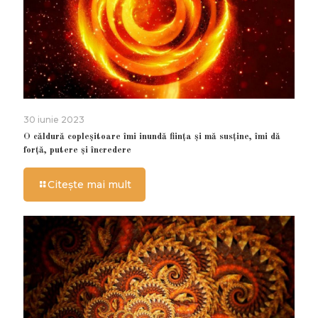
30 iunie 2023
O căldură copleșitoare îmi inundă ființa și mă susține, îmi dă
forță, putere și încredere
Citește mai mult