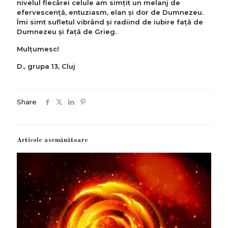
nivelul fiecărei celule am simţit un melanj de
efervescență, entuziasm, elan şi dor de Dumnezeu.
Îmi simt sufletul vibrând şi radiind de iubire faţă de
Dumnezeu şi față de Grieg.
Mulţumesc!
D., grupa 13, Cluj
Share
Articole asemănătoare