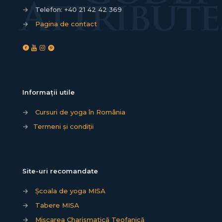
→
Telefon:
+40 21 42 42 369
→
Pagina de contact
Informații utile
→
Cursuri de yoga în România
→
Termeni și condiții
Site-uri recomandate
→
Școala de yoga MISA
→
Tabere MISA
→
Mișcarea Charismatică Teofanică