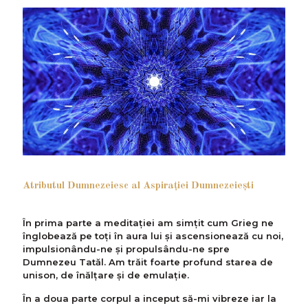
Atributul Dumnezeiesc al Aspiraţiei Dumnezeieşti
În prima parte a meditaţiei am simţit cum Grieg ne
înglobează pe toţi în aura lui şi ascensionează cu noi,
impulsionându-ne şi propulsându-ne spre
Dumnezeu Tatăl. Am trăit foarte profund starea de
unison, de înălţare şi de emulaţie.
În a doua parte corpul a inceput să-mi vibreze iar la