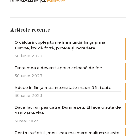
Dumnezeiesc, pe
misatv.ro
.
Articole recente
O căldură copleșitoare îmi inundă ființa și mă
susține, îmi dă forță, putere și încredere
30 iunie 2023
Ființa mea a devenit apoi o coloană de foc
30 iunie 2023
Aduce în ființa mea intensitate maximă în toate
30 iunie 2023
Dacă faci un pas către Dumnezeu, El face o sută de
paşi către tine
31 mai 2023
Pentru sufletul „meu“ cea mai mare mulțumire este