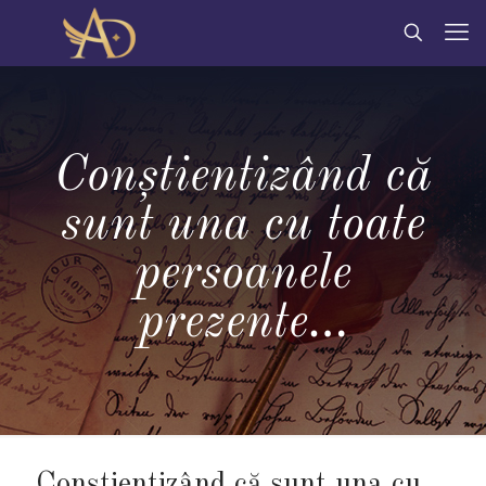
Conştientizând că
sunt una cu toate
persoanele
prezente…
Conştientizând că sunt una cu