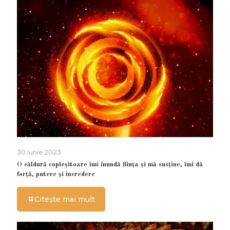
30 iunie 2023
O căldură copleșitoare îmi inundă ființa și mă susține, îmi dă
forță, putere și încredere
Citește mai mult