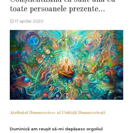
toate persoanele prezente…
17 aprilie 2020
Atributul Dumnezeiesc al Unităţii Dumnezeieşti
Duminică am reuşit să-mi depăşesc orgoliul