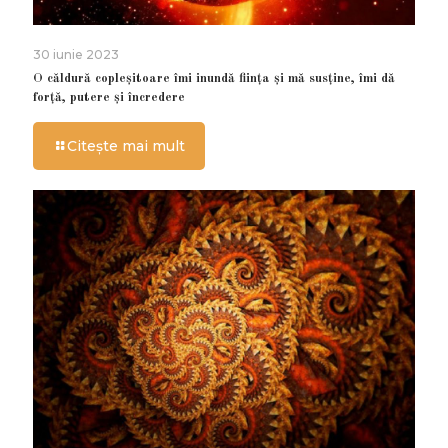
30 iunie 2023
O căldură copleșitoare îmi inundă ființa și mă susține, îmi dă
forță, putere și încredere
Citește mai mult