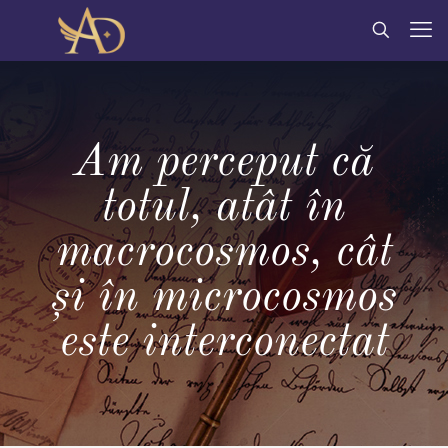
Am perceput că
totul, atât în
macrocosmos, cât
şi în microcosmos
este interconectat