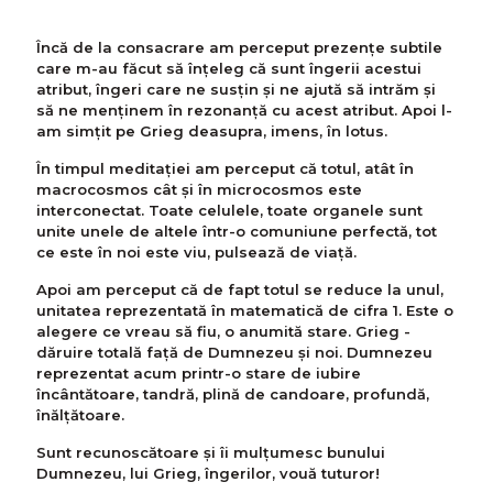
Încă de la consacrare am perceput prezențe subtile
care m-au făcut să înţeleg că sunt îngerii acestui
atribut, îngeri care ne susțin şi ne ajută să intrăm şi
să ne menţinem în rezonanţă cu acest atribut. Apoi l-
am simțit pe Grieg deasupra, imens, în lotus.
În timpul meditaţiei am perceput că totul, atât în
macrocosmos cât şi în microcosmos este
interconectat. Toate celulele, toate organele sunt
unite unele de altele într-o comuniune perfectă, tot
ce este în noi este viu, pulsează de viață.
Apoi am perceput că de fapt totul se reduce la unul,
unitatea reprezentată în matematică de cifra 1. Este o
alegere ce vreau să fiu, o anumită stare. Grieg -
dăruire totală față de Dumnezeu şi noi. Dumnezeu
reprezentat acum printr-o stare de iubire
încântătoare, tandră, plină de candoare, profundă,
înălţătoare.
Sunt recunoscătoare şi îi mulţumesc bunului
Dumnezeu, lui Grieg, îngerilor, vouă tuturor!