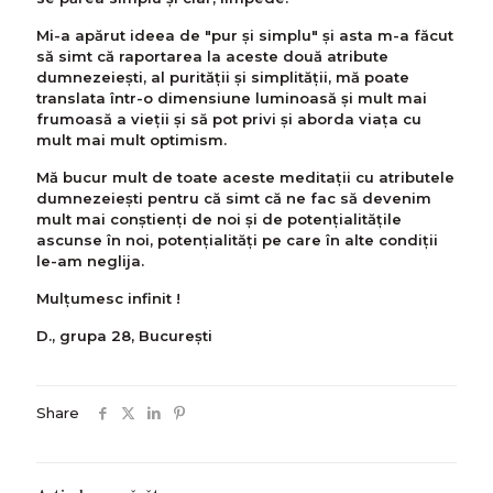
Mi-a apărut ideea de "pur și simplu" și asta m-a făcut
să simt că raportarea la aceste două atribute
dumnezeiești, al purității și simplității, mă poate
translata într-o dimensiune luminoasă și mult mai
frumoasă a vieții și să pot privi și aborda viața cu
mult mai mult optimism.
Mă bucur mult de toate aceste meditații cu atributele
dumnezeiești pentru că simt că ne fac să devenim
mult mai conștienți de noi și de potențialitățile
ascunse în noi, potențialități pe care în alte condiții
le-am neglija.
Mulțumesc infinit !
D., grupa 28, București
Share