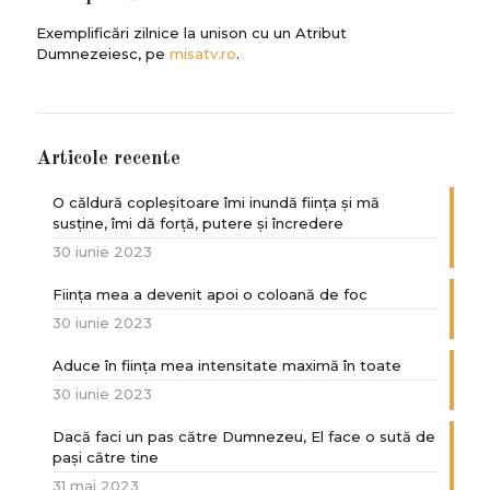
Exemplificări zilnice la unison cu un Atribut
Dumnezeiesc, pe
misatv.ro
.
Articole recente
O căldură copleșitoare îmi inundă ființa și mă
susține, îmi dă forță, putere și încredere
30 iunie 2023
Ființa mea a devenit apoi o coloană de foc
30 iunie 2023
Aduce în ființa mea intensitate maximă în toate
30 iunie 2023
Dacă faci un pas către Dumnezeu, El face o sută de
paşi către tine
31 mai 2023