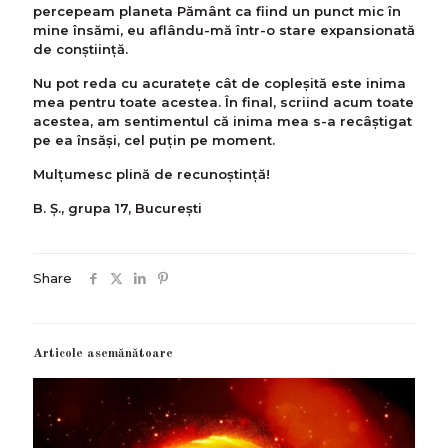
percepeam planeta Pământ ca fiind un punct mic în
mine însămi, eu aflându-mă într-o stare expansionată
de conştiinţă.
Nu pot reda cu acurateţe cât de copleşită este inima
mea pentru toate acestea. În final, scriind acum toate
acestea, am sentimentul că inima mea s-a recâştigat
pe ea însăşi, cel puţin pe moment.
Mulțumesc plină de recunoștință!
B. Ş., grupa 17, Bucureşti
Share
Articole asemănătoare