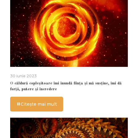
30 iunie 2023
O căldură copleșitoare îmi inundă ființa și mă susține, îmi dă
forță, putere și încredere
Citește mai mult