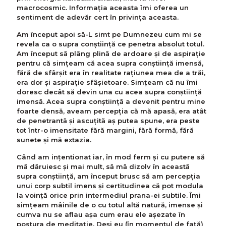
macrocosmic. Informaţia aceasta îmi oferea un
sentiment de adevăr cert în privinţa aceasta.
Am început apoi să-L simt pe Dumnezeu cum mi se
revela ca o supra conştiinţă ce penetra absolut totul.
Am început să plâng plină de ardoare şi de aspiraţie
pentru că simţeam că acea supra conştiinţă imensă,
fără de sfârşit era în realitate raţiunea mea de a trăi,
era dor şi aspiraţie sfâşietoare. Simţeam că nu îmi
doresc decât să devin una cu acea supra conştiinţă
imensă. Acea supra conştiinţă a devenit pentru mine
foarte densă, aveam percepţia că mă apasă, era atât
de penetrantă şi ascuţită aş putea spune, era peste
tot într-o imensitate fără margini, fără formă, fără
sunete şi mă extazia.
Când am inţentionat iar, în mod ferm şi cu putere să
mă dăruiesc şi mai mult, să mă dizolv în această
supra conştiinţă, am început brusc să am percepţia
unui corp subtil imens şi certitudinea că pot modula
la voinţă orice prin intermediul prana-ei subtile. Îmi
simţeam mâinile de o cu totul altă natură, imense şi
cumva nu se aflau aşa cum erau ele aşezate în
postura de meditaţie. Deşi eu (în momentul de faţă)