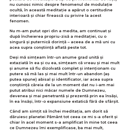
nu cunosc nimic despre fenomenul de modulaţie
ocultă, în această meditaţie a apărut o certitudine
interioară şi chiar firească cu privire la acest
fenomen.
Nu m-am putut opri din a medita, am continuat şi
după încheierea propriu-zisă a meditaţiei, cu o
singură şi puternică dorinţă – aceea de a mă uni cu
acea supra conştiinţă aflată peste tot.
Deşi mă simţeam într-un anume grad unită şi
extaziată în ea şi cu ea, simţeam că vreau şi mai mult
şi anume să fiu dizolvată complet şi intenţionam cu
putere să mă las şi mai mult într-un abandon (aş
putea spune) abisal şi identificator, iar acea supra
conştiinţă căreia de la un moment dat nu i-am mai
putut atribui nici măcar numele de Dumnezeu,
devenea şi mai penetrantă şi prezentă prin ea însăşi,
în ea însăşi, într-o expansiune extatică fără de sfârşit.
Când am simţit să închei meditaţia, am dorit să
dăruiesc planetei Pământ tot ceea ce mi s-a oferit şi
chiar în acel moment s-a amplificat în mine tot ceea
ce Dumnezeu îmi exemplificase, ba mai mult,