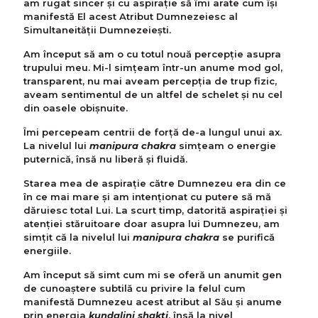
am rugat sincer şi cu aspiraţie să îmi arate cum îşi
manifestă El acest Atribut Dumnezeiesc al
Simultaneităţii Dumnezeieşti.
Am început să am o cu totul nouă percepţie asupra
trupului meu. Mi-l simţeam într-un anume mod gol,
transparent, nu mai aveam percepţia de trup fizic,
aveam sentimentul de un altfel de schelet şi nu cel
din oasele obişnuite.
Îmi percepeam centrii de forţă de-a lungul unui ax.
La nivelul lui
manipura chakra
simţeam o energie
puternică, însă nu liberă şi fluidă.
Starea mea de aspiraţie către Dumnezeu era din ce
în ce mai mare şi am intenţionat cu putere să mă
dăruiesc total Lui. La scurt timp, datorită aspiraţiei şi
atenţiei stăruitoare doar asupra lui Dumnezeu, am
simţit că la nivelul lui
manipura chakra
se purifică
energiile.
Am început să simt cum mi se oferă un anumit gen
de cunoaştere subtilă cu privire la felul cum
manifestă Dumnezeu acest atribut al Său şi anume
prin energia
kundalini shakti
, însă la nivel