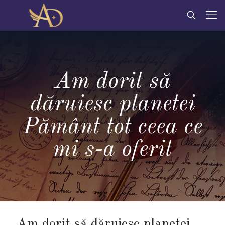
Am dorit să
dăruiesc planetei
Pământ tot ceea ce
mi s-a oferit
Am dorit să dăruiesc planetei