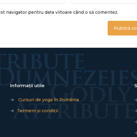
est navigator pentru data viitoare când o să comentez.
Informații utile
S
→
Cursuri de yoga în România
→
Termeni și condiții