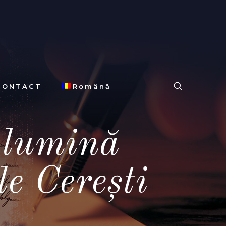
CONTACT
Română
 lumină
le Cerești