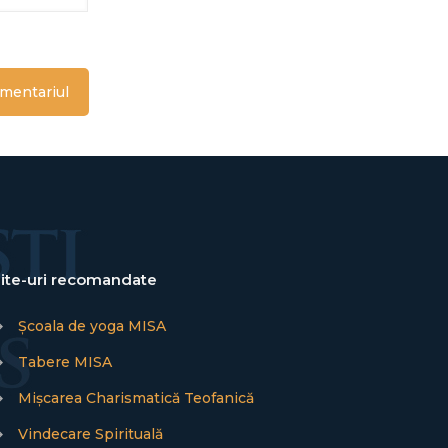
ite-uri recomandate
→
Școala de yoga MISA
→
Tabere MISA
→
Mișcarea Charismatică Teofanică
→
Vindecare Spirituală