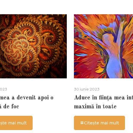
2023
30 iunie 2023
 mea a devenit apoi o
Aduce în ființa mea in
ă de foc
maximă în toate
ește mai mult
Citește mai mult