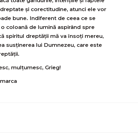
ă toate gândurile, intențiile și faptele
reptate și corectitudine, atunci ele vor
ade bune. Indiferent de ceea ce se
ca o coloană de lumină aspirând spre
că spiritul dreptății mă va însoți mereu,
vea susținerea lui Dumnezeu, care este
eptății.
esc, mulțumesc, Grieg!
emarca