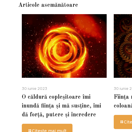
Articole asemănătoare
30 iunie 2023
30 iunie 
O căldură copleșitoare îmi
Ființa
inundă ființa și mă susține, îmi
coloan
dă forță, putere și încredere
Cit
Citește mai mult