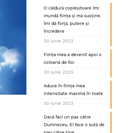
O căldură copleșitoare îmi
inundă ființa și mă susține,
îmi dă forță, putere și
încredere
30 iunie 2023
Ființa mea a devenit apoi o
coloană de foc
30 iunie 2023
Aduce în ființa mea
intensitate maximă în toate
30 iunie 2023
Dacă faci un pas către
Dumnezeu, El face o sută de
paşi către tine