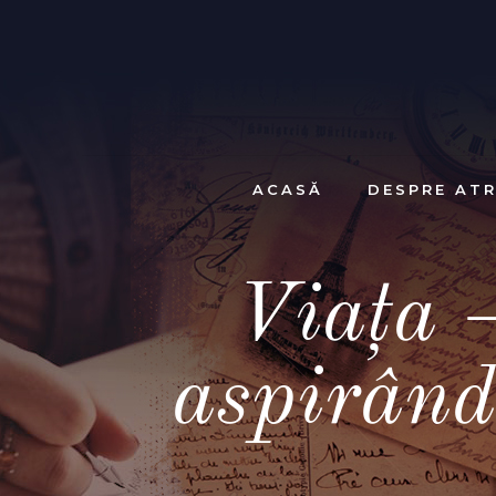
ACASĂ
DESPRE ATR
Viața 
aspirând 