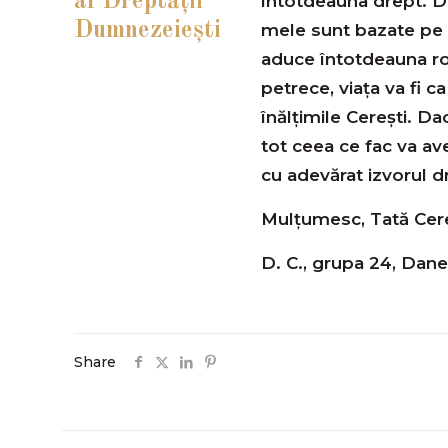
al Dreptăţii
întotdeauna drept. Dac
Dumnezeieşti
mele sunt bazate pe d
aduce întotdeauna ro
petrece, viața va fi 
înălțimile Cerești. Da
tot ceea ce fac va a
cu adevărat izvorul dr
Mulțumesc, Tată Cer
D. C., grupa 24, Dan
Share