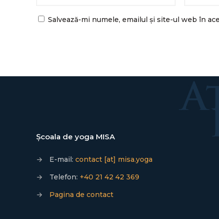
Salvează-mi numele, emailul și site-ul web în ac
Școala de yoga MISA
→
E-mail:
contact [at] misa.yoga
→
Telefon:
+40 21 42 42 369
→
Pagina de contact