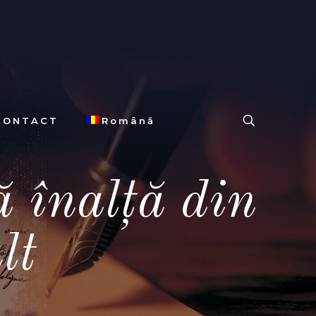
CONTACT
Română
ă înalță din
lt