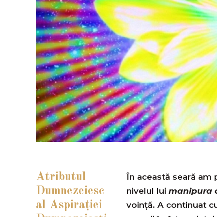
Atributul
În această seară am p
Dumnezeiesc
nivelul lui
manipura 
al Aspiraţiei
voință. A continuat cu