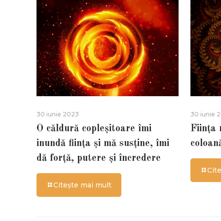
30 iunie 2023
30 iunie 
O căldură copleșitoare îmi
Ființa
inundă ființa și mă susține, îmi
coloan
dă forță, putere și încredere
Cit
Citește mai mult