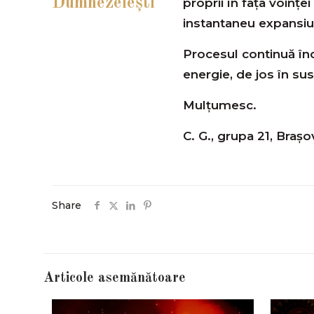
Dumnezeieşti
proprii în faţa voinț
instantaneu expansiun
Procesul continuă înc
energie, de jos în sus
Mulţumesc.
C. G., grupa 21, Brașo
Share
Articole asemănătoare