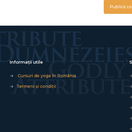
Informații utile
S
→
Cursuri de yoga în România
→
Termeni și condiții