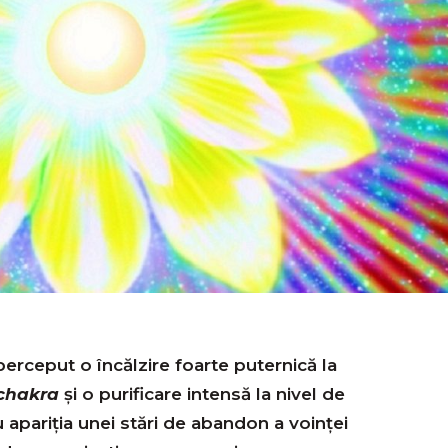
erceput o încălzire foarte puternică la
chakra
şi o purificare intensă la nivel de
 apariția unei stări de abandon a voinței