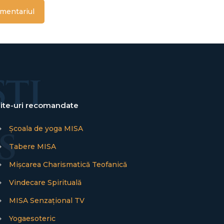
ite-uri recomandate
→
Școala de yoga MISA
→
Tabere MISA
→
Mișcarea Charismatică Teofanică
→
Vindecare Spirituală
→
MISA Senzațional TV
→
Yogaesoteric