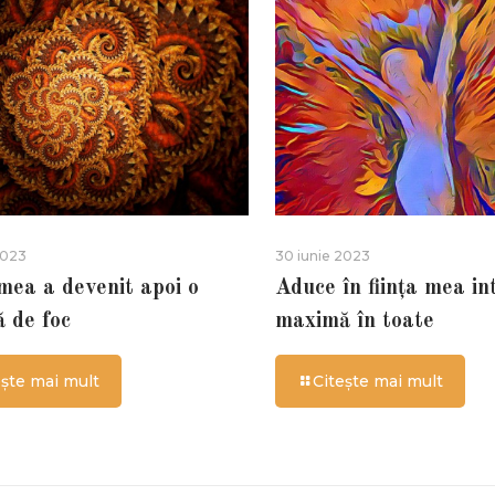
2023
30 iunie 2023
 mea a devenit apoi o
Aduce în ființa mea in
ă de foc
maximă în toate
ește mai mult
Citește mai mult