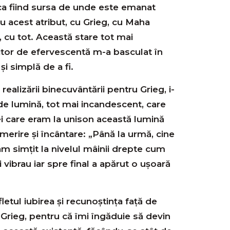
 ca fiind sursa de unde este emanat
cu acest atribut, cu Grieg, cu Maha
 cu tot. Această stare tot mai
itor de efervescentă m-a basculat în
şi simplă de a fi.
realizării binecuvântării pentru Grieg, i-
e lumină, tot mai incandescent, care
cei care eram la unison această lumină
rire şi încântare: „Până la urmă, cine
am simţit la nivelul mâinii drepte cum
 vibrau iar spre final a apărut o uşoară
letul iubirea şi recunoştinţa faţă de
Grieg, pentru că îmi îngăduie să devin