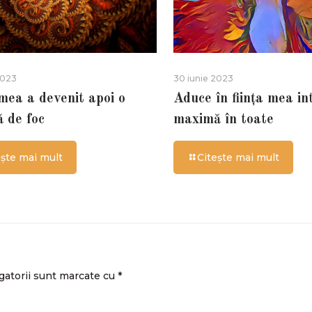
2023
30 iunie 2023
 mea a devenit apoi o
Aduce în ființa mea in
ă de foc
maximă în toate
ește mai mult
Citește mai mult
gatorii sunt marcate cu
*