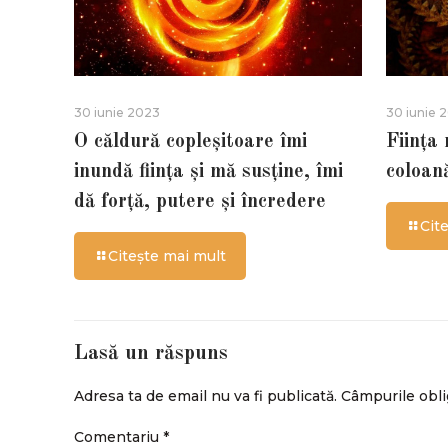
30 iunie 2023
30 iunie 
O căldură copleșitoare îmi
Ființa
inundă ființa și mă susține, îmi
coloan
dă forță, putere și încredere
Cit
Citește mai mult
Lasă un răspuns
Adresa ta de email nu va fi publicată.
Câmpurile obli
Comentariu
*