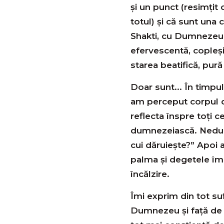
şi un punct (resimţit
totul) și că sunt una 
Shakti, cu Dumnezeu,
efervescentă, copleş
starea beatifică, pură 
Doar sunt... În timpul 
am perceput corpul d
reflecta înspre toţi 
dumnezeiască. Nedume
cui dăruieşte?” Apoi 
palma şi degetele îmi
încălzire.
Îmi exprim din tot suf
Dumnezeu şi faţă de 