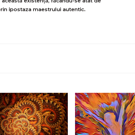
 această existență, făcându-se atât de
prin ipostaza maestrului autentic.