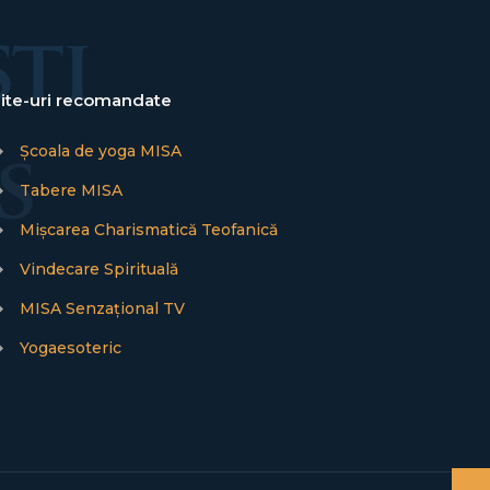
ite-uri recomandate
→
Școala de yoga MISA
→
Tabere MISA
→
Mișcarea Charismatică Teofanică
→
Vindecare Spirituală
→
MISA Senzațional TV
→
Yogaesoteric