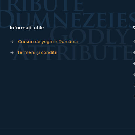
Informații utile
S
→
Cursuri de yoga în România
→
Termeni și condiții