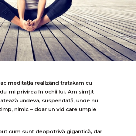
fac meditaţia realizând tratakam cu
du-mi privirea în ochii lui. Am simţit
latează undeva, suspendată, unde nu
i timp, nimic – doar un vid care umple
ut cum sunt deopotrivă gigantică, dar