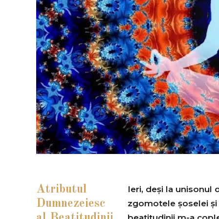
Atributul
Ieri, deşi la unisonul
Dumnezeiesc
zgomotele șoselei și 
al Beatitudinii
beatitudinii m-a copl