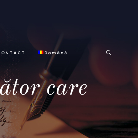
CONTACT
Română
ător care