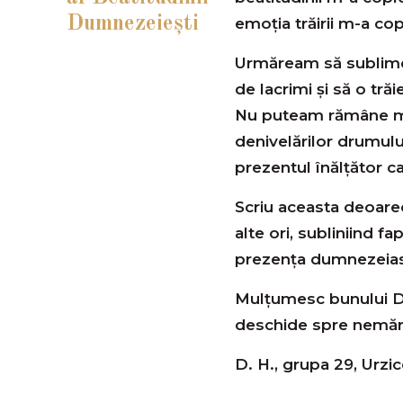
Dumnezeieşti
emoția trăirii m-a cop
Urmăream să sublimez
de lacrimi și să o tră
Nu puteam rămâne mer
denivelărilor drumul
prezentul înălțător ca
Scriu aceasta deoare
alte ori, subliniind fa
prezența dumnezeias
Mulțumesc bunului Du
deschide spre nemărg
D. H., grupa 29, Urzic