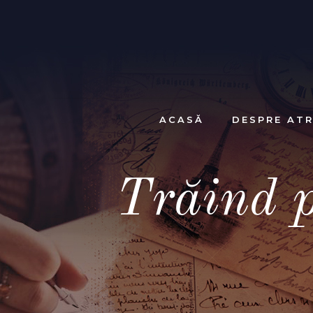
ACASĂ
DESPRE ATR
Trăind p