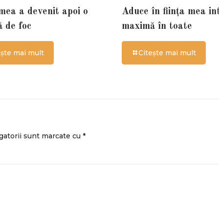
 mea a devenit apoi o
Aduce în ființa mea in
ă de foc
maximă în toate
ește mai mult
Citește mai mult
gatorii sunt marcate cu
*