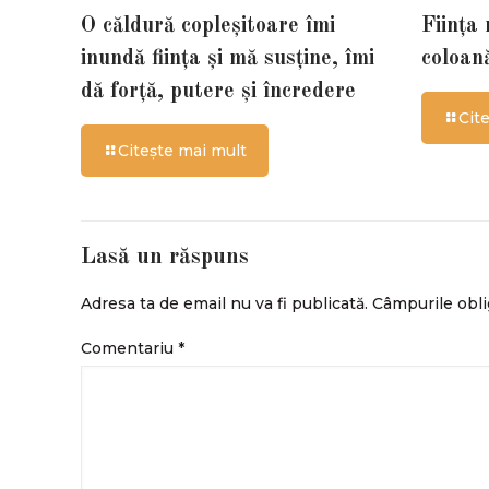
O căldură copleșitoare îmi
Ființa
inundă ființa și mă susține, îmi
coloan
dă forță, putere și încredere
Cit
Citește mai mult
Lasă un răspuns
Adresa ta de email nu va fi publicată.
Câmpurile obli
Comentariu
*