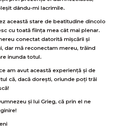
leșit dându-mi lacrimile.
 această stare de beatitudine dincolo
iesc cu toată ființa mea cât mai plenar.
eu conectat datorită mișcării și
ui, dar mă reconectam mereu, trăind
re inunda totul.
ce am avut această experiență și de
ptul că, dacă dorești, oriunde poți trăi
că!
mnezeu și lui Grieg, că prin el ne
inire!
eni