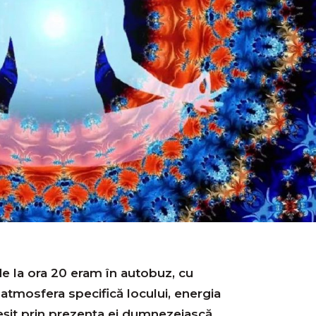
 de la ora 20 eram în autobuz, cu
atmosfera specifică locului, energia
eșit prin prezența ei dumnezeiască,