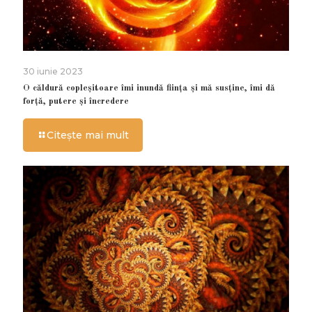
30 iunie 2023
O căldură copleșitoare îmi inundă ființa și mă susține, îmi dă
forță, putere și încredere
Citește mai mult