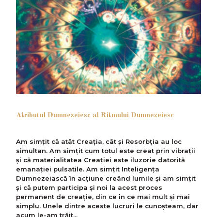
Atributul Dumnezeiesc al Ritmului Dumnezeiesc
Am simțit că atât Creația, cât și Resorbția au loc
simultan. Am simțit cum totul este creat prin vibrații
și că materialitatea Creației este iluzorie datorită
emanației pulsatile. Am simțit Inteligența
Dumnezeiască în acțiune creând lumile și am simțit
și că putem participa și noi la acest proces
permanent de creație, din ce în ce mai mult și mai
simplu. Unele dintre aceste lucruri le cunoșteam, dar
acum le-am trăit...