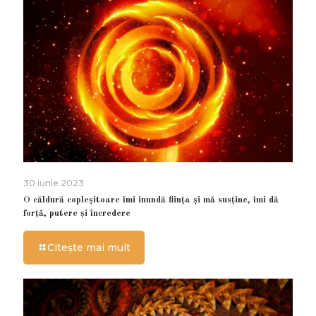
30 iunie 2023
O căldură copleșitoare îmi inundă ființa și mă susține, îmi dă
forță, putere și încredere
Citește mai mult