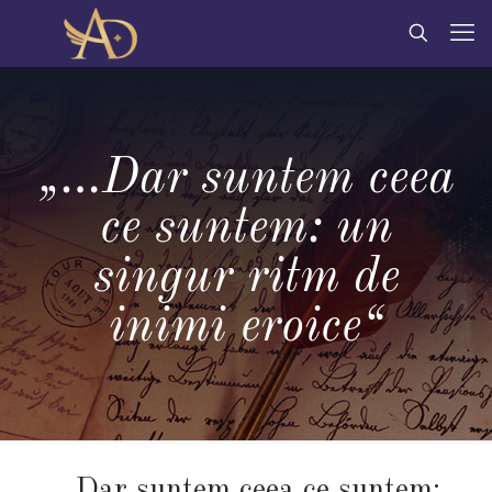
„…Dar suntem ceea
ce suntem: un
singur ritm de
inimi eroice“
„…Dar suntem ceea ce suntem: