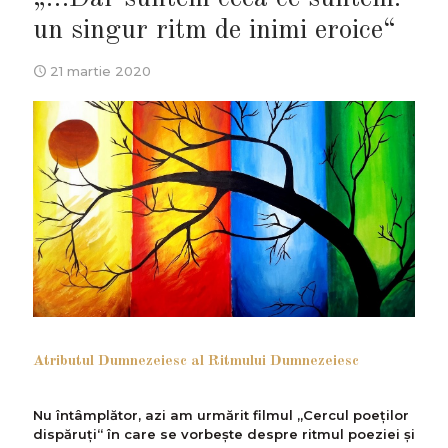
un singur ritm de inimi eroice“
21 martie 2020
Atributul Dumnezeiesc al Ritmului Dumnezeiesc
Nu întâmplător, azi am urmărit filmul „Cercul poeților
dispăruți“ în care se vorbește despre ritmul poeziei și