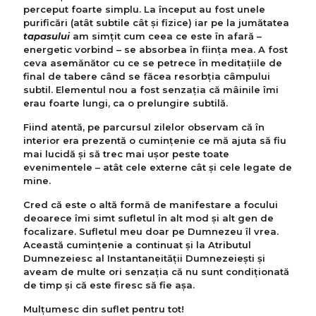
perceput foarte simplu. La început au fost unele
purificări (atât subtile cât și fizice) iar pe la jumătatea
tapasului
am simțit cum ceea ce este în afară –
energetic vorbind – se absorbea în ființa mea. A fost
ceva asemănător cu ce se petrece în meditațiile de
final de tabere când se făcea resorbția câmpului
subtil. Elementul nou a fost senzația că mâinile îmi
erau foarte lungi, ca o prelungire subtilă.
Fiind atentă, pe parcursul zilelor observam că în
interior era prezentă o cumințenie ce mă ajuta să fiu
mai lucidă și să trec mai ușor peste toate
evenimentele – atât cele externe cât și cele legate de
mine.
Cred că este o altă formă de manifestare a focului
deoarece îmi simt sufletul în alt mod şi alt gen de
focalizare. Sufletul meu doar pe Dumnezeu îl vrea.
Această cumințenie a continuat și la Atributul
Dumnezeiesc al Instantaneității Dumnezeiești și
aveam de multe ori senzația că nu sunt condiționată
de timp și că este firesc să fie așa.
Mulțumesc din suflet pentru tot!