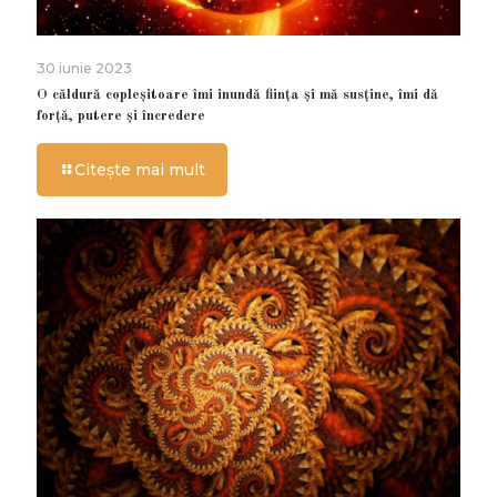
30 iunie 2023
O căldură copleșitoare îmi inundă ființa și mă susține, îmi dă
forță, putere și încredere
Citește mai mult