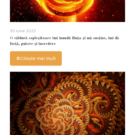
30 iunie 2023
O căldură copleșitoare îmi inundă ființa și mă susține, îmi dă
forță, putere și încredere
Citește mai mult