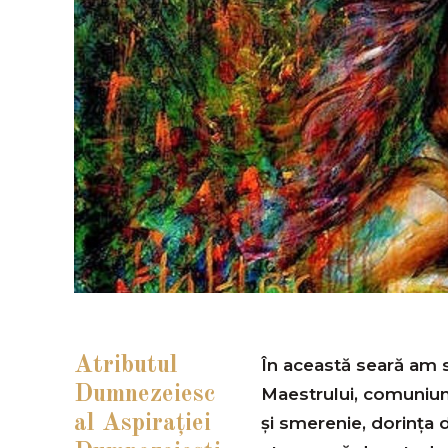
Atributul
În această seară am s
Dumnezeiesc
Maestrului, comuniun
al Aspiraţiei
şi smerenie, dorinţa 