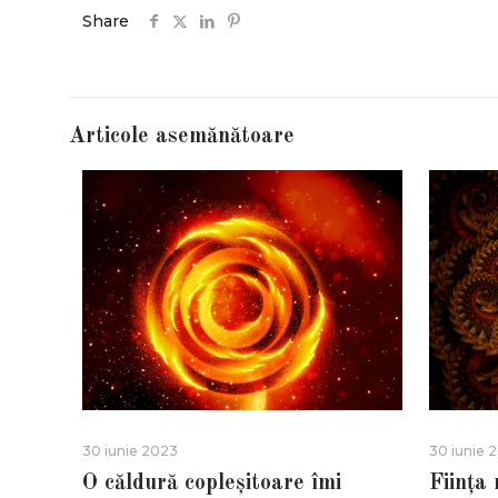
Share
Articole asemănătoare
30 iunie 2023
30 iunie 
O căldură copleșitoare îmi
Ființa