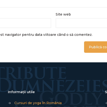
Site web
est navigator pentru data viitoare când o să comentez.
Informații utile
S
→
Cursuri de yoga în România