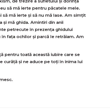
sm, de trezire a sufletului şi dorinţa
u să mă ierte pentru păcatele mele.
 să mă ierte şi să nu mă lase. Am simţit
 şi mă ghida. Amintiri din anii
e petrecute în prezenţa ghidului
 în faţa ochilor şi parcă le retrăiam. Am
ă pentru toată această iubire care se
e curăţă şi ne aduce pe toţi în inima lui
umesc.