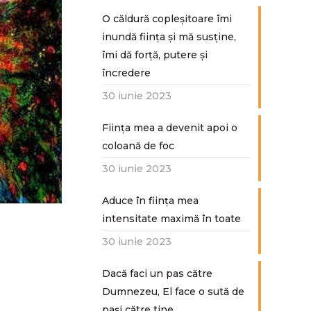
O căldură copleșitoare îmi
inundă ființa și mă susține,
îmi dă forță, putere și
încredere
30 iunie 2023
Ființa mea a devenit apoi o
coloană de foc
30 iunie 2023
Aduce în ființa mea
intensitate maximă în toate
30 iunie 2023
Dacă faci un pas către
Dumnezeu, El face o sută de
paşi către tine