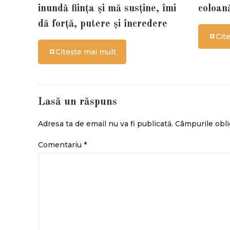
inundă ființa și mă susține, îmi
coloan
dă forță, putere și încredere
Cit
Citește mai mult
Lasă un răspuns
Adresa ta de email nu va fi publicată.
Câmpurile obli
Comentariu
*