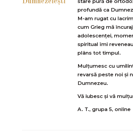
Dumnezeieşti
stare pură de ortodoxi
profundă ca Dumneze
M-am rugat cu lacrimi
cum Grieg mă încuraja
adolescenței, moment
spiritual îmi reveneau
plâns tot timpul.
Mulţumesc cu umilinţ
revarsă peste noi şi n
Dumnezeu.
Vă iubesc şi vă mulţ
A. T., grupa 5, online