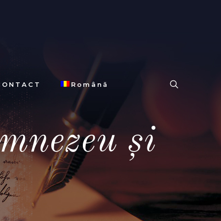
CONTACT
Română
umnezeu şi