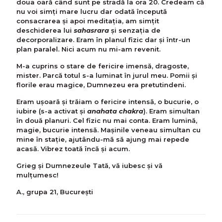
doua oară când sunt pe stradă la ora 20. Credeam că
nu voi simți mare lucru dar odată începută
consacrarea și apoi meditația, am simțit
deschiderea lui
sahasrara
și senzația de
decorporalizare. Eram în planul fizic dar și într-un
plan paralel. Nici acum nu mi-am revenit.
M-a cuprins o stare de fericire imensă, dragoste,
mister. Parcă totul s-a luminat în jurul meu. Pomii și
florile erau magice, Dumnezeu era pretutindeni.
Eram ușoară și trăiam o fericire intensă, o bucurie, o
iubire (s-a activat și
anahata chakra
). Eram simultan
în două planuri. Cel fizic nu mai conta. Eram lumină,
magie, bucurie intensă. Mașinile veneau simultan cu
mine în stație, ajutându-mă să ajung mai repede
acasă. Vibrez toată încă și acum.
Grieg și Dumnezeule Tată, vă iubesc și vă
mulțumesc!
A., grupa 21, București