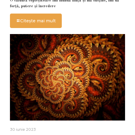
O căldură copleșitoare îmi inundă ființa și mă susține, îmi dă
forță, putere și încredere
Citește mai mult
30 iunie 2023