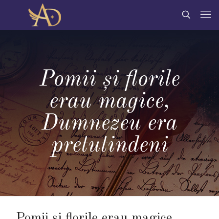
Pomii și florile
erau magice,
Dumnezeu era
pretutindeni
Pomii și florile erau magice,