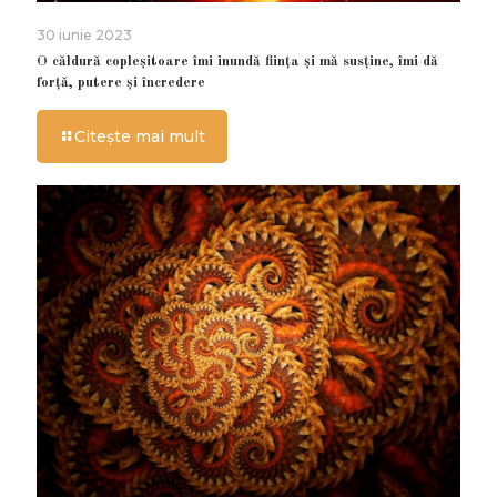
30 iunie 2023
O căldură copleșitoare îmi inundă ființa și mă susține, îmi dă
forță, putere și încredere
Citește mai mult