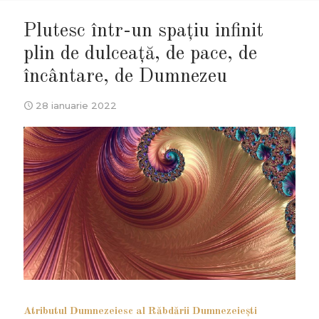
Plutesc într-un spațiu infinit
plin de dulceață, de pace, de
încântare, de Dumnezeu
28 ianuarie 2022
Atributul Dumnezeiesc al Răbdării Dumnezeieşti