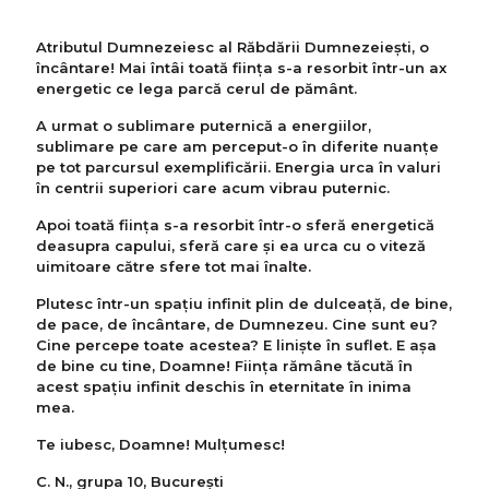
Atributul Dumnezeiesc al Răbdării Dumnezeiești, o
încântare! Mai întâi toată ființa s-a resorbit într-un ax
energetic ce lega parcă cerul de pământ.
A urmat o sublimare puternică a energiilor,
sublimare pe care am perceput-o în diferite nuanțe
pe tot parcursul exemplificării. Energia urca în valuri
în centrii superiori care acum vibrau puternic.
Apoi toată ființa s-a resorbit într-o sferă energetică
deasupra capului, sferă care și ea urca cu o viteză
uimitoare către sfere tot mai înalte.
Plutesc într-un spațiu infinit plin de dulceață, de bine,
de pace, de încântare, de Dumnezeu. Cine sunt eu?
Cine percepe toate acestea? E liniște în suflet. E așa
de bine cu tine, Doamne! Ființa rămâne tăcută în
acest spațiu infinit deschis în eternitate în inima
mea.
Te iubesc, Doamne! Mulțumesc!
C. N., grupa 10, București