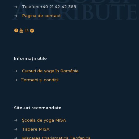
→
Telefon:
+40 21 42 42 369
→
Pagina de contact
Informații utile
→
Cursuri de yoga în România
→
Termeni și condiții
Site-uri recomandate
→
Școala de yoga MISA
→
Tabere MISA
→
Mișcarea Charismatică Teofanică