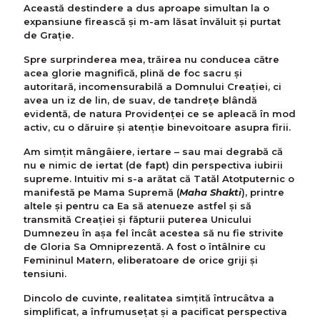
Această destindere a dus aproape simultan la o
expansiune firească și m-am lăsat învăluit și purtat
de Grație.
Spre surprinderea mea, trăirea nu conducea către
acea glorie magnifică, plină de foc sacru și
autoritară, incomensurabilă a Domnului Creației, ci
avea un iz de lin, de suav, de tandrețe blândă
evidentă, de natura Providenței ce se apleacă în mod
activ, cu o dăruire și atenție binevoitoare asupra firii.
Am simțit mângâiere, iertare – sau mai degrabă că
nu e nimic de iertat (de fapt) din perspectiva iubirii
supreme. Intuitiv mi s-a arătat că Tatăl Atotputernic o
manifestă pe Mama Supremă (
Maha Shakti
), printre
altele și pentru ca Ea să atenueze astfel și să
transmită Creației și făpturii puterea Unicului
Dumnezeu în așa fel încât acestea să nu fie strivite
de Gloria Sa Omniprezentă. A fost o întâlnire cu
Femininul Matern, eliberatoare de orice griji și
tensiuni.
Dincolo de cuvinte, realitatea simțită întrucâtva a
simplificat, a înfrumusețat și a pacificat perspectiva