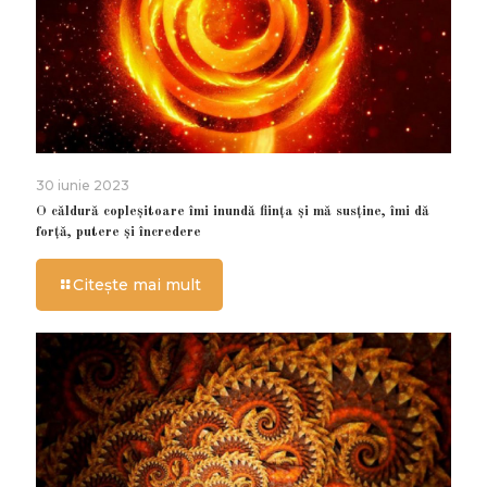
30 iunie 2023
O căldură copleșitoare îmi inundă ființa și mă susține, îmi dă
forță, putere și încredere
Citește mai mult