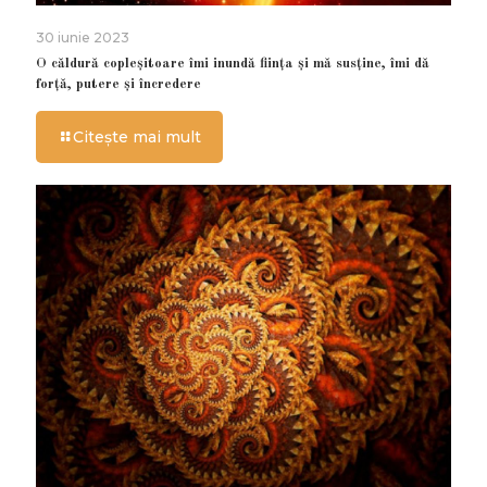
30 iunie 2023
O căldură copleșitoare îmi inundă ființa și mă susține, îmi dă
forță, putere și încredere
Citește mai mult