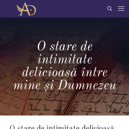
O stare de
intimitate
delicioasă între
mine și Dumnezeu
O stare de intimitate delicioasă