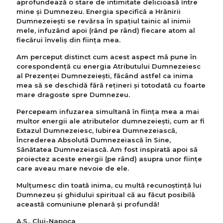
aprofundează o stare de intimitate delicioasă între
mine și Dumnezeu. Energia specifică a Hrănirii
Dumnezeieşti se revărsa în spațiul tainic al inimii
mele, infuzând apoi (rând pe rând) fiecare atom al
fiecărui înveliș din ființa mea.
Am perceput distinct cum acest aspect mă pune în
corespondență cu energia Atributului Dumnezeiesc
al Prezenței Dumnezeiești, făcând astfel ca inima
mea să se deschidă fără rețineri și totodată cu foarte
mare dragoste spre Dumnezeu.
Percepeam infuzarea simultană în ființa mea a mai
multor energii ale atributelor dumnezeiești, cum ar fi
Extazul Dumnezeiesc, Iubirea Dumnezeiască,
Încrederea Absolută Dumnezeiască în Sine,
Sănătatea Dumnezeiască. Am fost inspirată apoi să
proiectez aceste energii (pe rând) asupra unor ființe
care aveau mare nevoie de ele.
Mulțumesc din toată inima, cu multă recunoștință lui
Dumnezeu și ghidului spiritual că au făcut posibilă
această comuniune plenară și profundă!
A.S., Cluj-Napoca