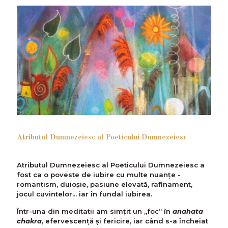
Atributul Dumnezeiesc al Poeticului Dumnezeiesc
Atributul Dumnezeiesc al Poeticului Dumnezeiesc a
fost ca o poveste de iubire cu multe nuanțe -
romantism, duioșie, pasiune elevată, rafinament,
jocul cuvintelor... iar în fundal iubirea.
Într-una din meditatii am simțit un „foc“ în
anahata
chakra
, efervescenţă și fericire, iar când s-a încheiat