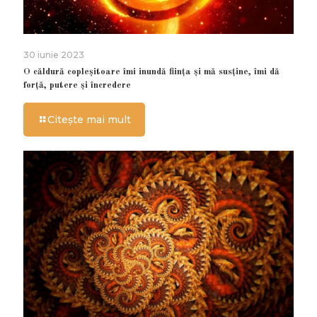
30 iunie 2023
O căldură copleșitoare îmi inundă ființa și mă susține, îmi dă
forță, putere și încredere
Citește mai mult